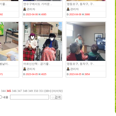
기좋..
연수구에서도 가까운 ..
영등포구, 동작구, 구..
관리자
관리자
992
D:
2023-04-06
H:
4085
D:
2023-04-06
H:
3986
봄날이..
어르신산책 - 공기좋..
영등포구, 동작구, 구..
관리자
관리자
071
D:
2023-04-05
H:
4025
D:
2023-04-05
H:
3954
3
344
345
346
347
348
349
350
351
[10+]
[마지막]
내용