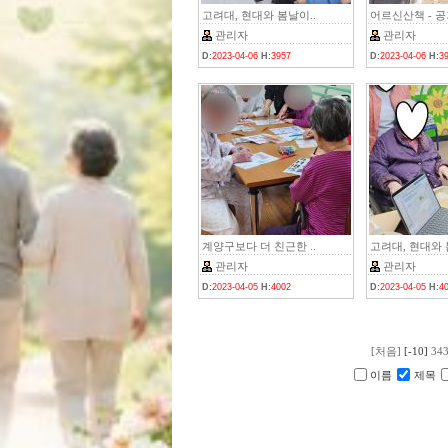
고려대, 현대와 봄날이..
어르신산책 - 공
관리자
관리자
D:
2023-04-06
H:
3957
D:
2023-04-06
H:
3
계양구보다 더 친근한 ..
고려대, 현대와 
관리자
관리자
D:
2023-04-05
H:
4002
D:
2023-04-05
H:
4
[처음]
[-10]
34
이름
제목