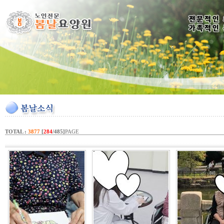
TOTAL :
3877
[
284
/485]
PAGE