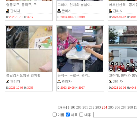
영등포구, 동작구, 구..
고려대, 현대와 봄날이..
어르신산책 - 공기좋
관리자
관리자
관리자
D:
2023-10-10
H:
3917
D:
2023-10-07
H:
3919
D:
2023-10-07
H:
3806
봄날강서요양원 인지활..
동작구, 구로구, 관악..
고려대, 현대와 봄날
관리자
관리자
관리자
D:
2023-10-07
H:
3957
D:
2023-10-06
H:
3927
D:
2023-10-06
H:
4048
[처음]
[-10]
280
281
282
283
284
285
286
287
288
[1
이름
제목
내용