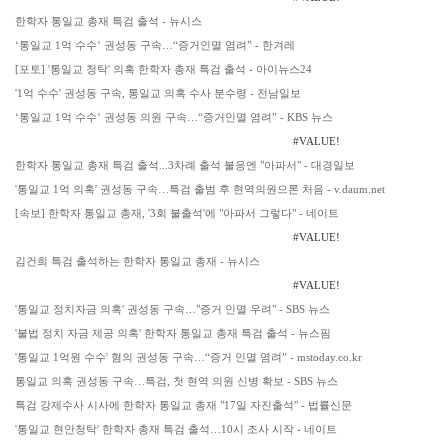
한학자 통일교 총재 특검 출석 - 뉴시스
‘통일교 1억 수수’ 권성동 구속…“증거인멸 염려” - 한겨레
[포토] '통일교 청탁' 의혹 한학자 총재 특검 출석 - 아이뉴스24
'1억 수수' 권성동 구속, 통일교 의혹 수사 분수령 - 전남일보
‘통일교 1억 수수’ 권성동 의원 구속…“증거인멸 염려” - KBS 뉴스
#VALUE!
한학자 통일교 총재 특검 출석...3차례 출석 불응엔 "아파서" - 대경일보
'통일교 1억 의혹' 권성동 구속…특검 출범 후 현역의원으론 처음 - v.daum.net
[속보] 한학자 통일교 총재, '3회 불출석'에 "아파서 그렇다" - 네이트
#VALUE!
김건희 특검 출석하는 한학자 통일교 총재 - 뉴시스
#VALUE!
'통일교 정치자금 의혹' 권성동 구속…"증거 인멸 우려" - SBS 뉴스
'불법 정치 자금 제공 의혹' 한학자 통일교 총재 특검 출석 - 뉴스핌
'통일교 1억원 수수' 혐의 권성동 구속…“증거 인멸 염려” - mstoday.co.kr
통일교 의혹 권성동 구속…특검, 첫 현역 의원 신병 확보 - SBS 뉴스
특검 강제수사 시사에 한학자 통일교 총재 "17일 자진출석" - 법률신문
'통일교 현안청탁' 한학자 총재 특검 출석…10시 조사 시작 - 네이트