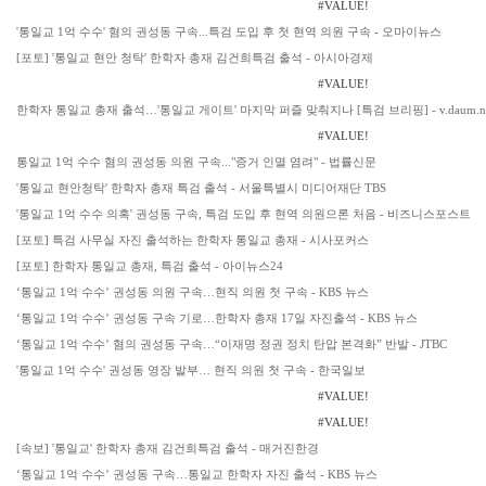
#VALUE!
'통일교 1억 수수' 혐의 권성동 구속...특검 도입 후 첫 현역 의원 구속 - 오마이뉴스
[포토] '통일교 현안 청탁' 한학자 총재 김건희특검 출석 - 아시아경제
#VALUE!
한학자 통일교 총재 출석…'통일교 게이트' 마지막 퍼즐 맞춰지나 [특검 브리핑] - v.daum.n
#VALUE!
통일교 1억 수수 혐의 권성동 의원 구속..."증거 인멸 염려" - 법률신문
'통일교 현안청탁' 한학자 총재 특검 출석 - 서울특별시 미디어재단 TBS
'통일교 1억 수수 의혹' 권성동 구속, 특검 도입 후 현역 의원으론 처음 - 비즈니스포스트
[포토] 특검 사무실 자진 출석하는 한학자 통일교 총재 - 시사포커스
[포토] 한학자 통일교 총재, 특검 출석 - 아이뉴스24
‘통일교 1억 수수’ 권성동 의원 구속…현직 의원 첫 구속 - KBS 뉴스
‘통일교 1억 수수’ 권성동 구속 기로…한학자 총재 17일 자진출석 - KBS 뉴스
‘통일교 1억 수수’ 혐의 권성동 구속…“이재명 정권 정치 탄압 본격화” 반발 - JTBC
'통일교 1억 수수' 권성동 영장 발부… 현직 의원 첫 구속 - 한국일보
#VALUE!
#VALUE!
[속보] '통일교' 한학자 총재 김건희특검 출석 - 매거진한경
‘통일교 1억 수수’ 권성동 구속…통일교 한학자 자진 출석 - KBS 뉴스