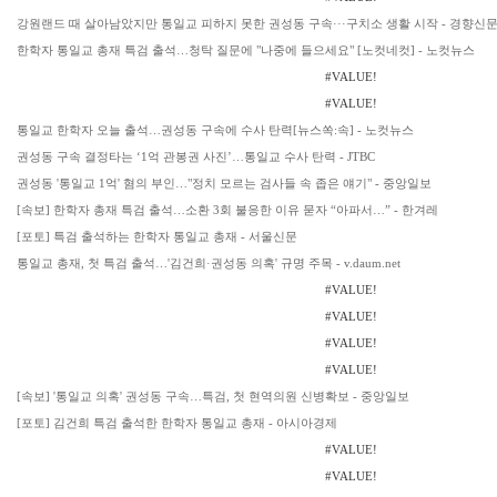
강원랜드 때 살아남았지만 통일교 피하지 못한 권성동 구속···구치소 생활 시작 - 경향신
한학자 통일교 총재 특검 출석…청탁 질문에 "나중에 들으세요" [노컷네컷] - 노컷뉴스
#VALUE!
#VALUE!
통일교 한학자 오늘 출석…권성동 구속에 수사 탄력[뉴스쏙:속] - 노컷뉴스
권성동 구속 결정타는 ‘1억 관봉권 사진’…통일교 수사 탄력 - JTBC
권성동 '통일교 1억' 혐의 부인…"정치 모르는 검사들 속 좁은 얘기" - 중앙일보
[속보] 한학자 총재 특검 출석…소환 3회 불응한 이유 묻자 “아파서…” - 한겨레
[포토] 특검 출석하는 한학자 통일교 총재 - 서울신문
통일교 총재, 첫 특검 출석…'김건희·권성동 의혹' 규명 주목 - v.daum.net
#VALUE!
#VALUE!
#VALUE!
#VALUE!
[속보] '통일교 의혹' 권성동 구속…특검, 첫 현역의원 신병확보 - 중앙일보
[포토] 김건희 특검 출석한 한학자 통일교 총재 - 아시아경제
#VALUE!
#VALUE!