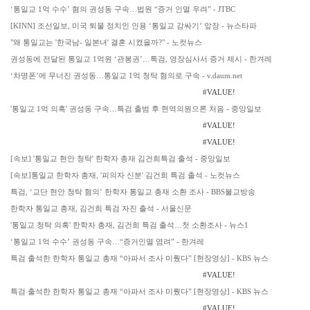
‘통일교 1억 수수’ 혐의 권성동 구속…법원 “증거 인멸 우려” - JTBC
[KINN] 조선일보, 미국 퇴물 정치인 인용 ‘통일교 감싸기’ 앞장 - 뉴스타파
"왜 통일교는 '한국남- 일본녀' 결혼 시켰을까?" - 노컷뉴스
권성동에 전달된 통일교 1억원 ‘관봉권’…특검, 영장심사서 증거 제시 - 한겨레
‘차명폰’에 무너진 권성동…통일교 1억 청탁 혐의로 구속 - v.daum.net
#VALUE!
'통일교 1억 의혹' 권성동 구속…특검 출범 후 현역의원으론 처음 - 중앙일보
#VALUE!
#VALUE!
[속보] '통일교 현안 청탁' 한학자 총재 김건희특검 출석 - 중앙일보
[속보]통일교 한학자 총재, '피의자 신분' 김건희 특검 출석 - 노컷뉴스
특검, ‘교단 현안 청탁 혐의’ 한학자 통일교 총재 소환 조사 - BBS불교방송
한학자 통일교 총재, 김건희 특검 자진 출석 - 서울신문
'통일교 청탁 의혹' 한학자 총재, 김건희 특검 출석…첫 소환조사 - 뉴스1
‘통일교 1억 수수’ 권성동 구속…“증거인멸 염려” - 한겨레
특검 출석한 한학자 통일교 총재 “아파서 조사 미뤘다” [현장영상] - KBS 뉴스
#VALUE!
특검 출석한 한학자 통일교 총재 “아파서 조사 미뤘다” [현장영상] - KBS 뉴스
#VALUE!