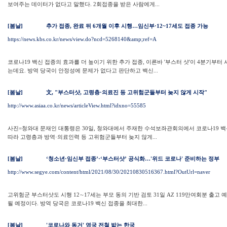
보여주는 데이터가 없다고 말했다. 2회접종을 받은 사람에게...
[봄날]
추가 접종, 완료 뒤 6개월 이후 시행…임신부·12~17세도 접종 가능
https://news.kbs.co.kr/news/view.do?ncd=5268140&amp;ref=A
코로나19 백신 접종의 효과를 더 높이기 위한 추가 접종, 이른바 '부스터 샷'이 4분기부터
는데요. 방역 당국이 안정성에 문제가 없다고 판단하고 백신...
[봄날]
文, "부스터샷, 고령층·의료진 등 고위험군들부터 늦지 않게 시작"
http://www.asiaa.co.kr/news/articleView.html?idxno=55585
사진=청와대 문재인 대통령은 30일, 청와대에서 주재한 수석보좌관회의에서 코로나19 백
따라 고령층과 방역·의료인력 등 고위험군들부터 늦지 않게...
[봄날]
‘청소년·임신부 접종’·‘부스터샷’ 공식화…'위드 코로나' 준비하는 정부
http://www.segye.com/content/html/2021/08/30/20210830516367.html?OutUrl=naver
고위험군 부스터샷도 시행 12∼17세는 부모 동의 기반 검토 31일 AZ 119만여회분 출고 
될 예정이다. 방역 당국은 코로나19 백신 접종을 최대한...
[봄날]
'코로나와 동거' 영국 전철 밟는 한국