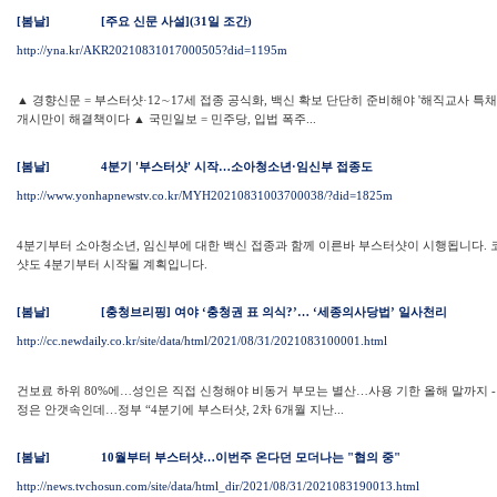
[봄날]
[주요 신문 사설](31일 조간)
http://yna.kr/AKR20210831017000505?did=1195m
▲ 경향신문 = 부스터샷·12∼17세 접종 공식화, 백신 확보 단단히 준비해야 '해직교사 특
개시만이 해결책이다 ▲ 국민일보 = 민주당, 입법 폭주...
[봄날]
4분기 '부스터샷' 시작…소아청소년·임신부 접종도
http://www.yonhapnewstv.co.kr/MYH20210831003700038/?did=1825m
4분기부터 소아청소년, 임신부에 대한 백신 접종과 함께 이른바 부스터샷이 시행됩니다. 코
샷도 4분기부터 시작될 계획입니다.
[봄날]
[충청브리핑] 여야 ‘충청권 표 의식?’… ‘세종의사당법’ 일사천리
http://cc.newdaily.co.kr/site/data/html/2021/08/31/2021083100001.html
건보료 하위 80%에…성인은 직접 신청해야 비동거 부모는 별산…사용 기한 올해 말까지 
정은 안갯속인데…정부 “4분기에 부스터샷, 2차 6개월 지난...
[봄날]
10월부터 부스터샷…이번주 온다던 모더나는 "협의 중"
http://news.tvchosun.com/site/data/html_dir/2021/08/31/2021083190013.html