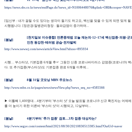
https://news.sbs.co.kr/news/endPage.do?news_id=N1006448076&plink=ORI&cooper=NAV
[임신부 : 내가 걸릴 수도 있다는 생각이 들기도 하고요, 백신을 맞을 수 있게 되면 맞게 될
시행됩니다. [정은경/질병관리청장 : 돌파감염이 증가하며...
[천지일보 이슈종합] 언론중재법 오늘 재논의·12~17세 백신접종·의왕·군
[봄날]
인천 동강천·테러범 공습·전자발찌
http://www.newscj.com/news/articleView.html?idxno=895934
시행… 부스터샷, 기본접종 6개월 후☞ 그동안 신종 코로나바이러스 감염증(코로나19) 백신
다. 또 추가접종(부스터샷)도 기본접종 완료 6개월 이후에...
[봄날]
8월 31일 굿모닝 MBN 주요뉴스
http://www.mbn.co.kr/pages/news/newsView.php?news_seq_no=4585566
▶ 이틀째 1,400명대…4분기부터 '부스터 샷' 오늘 발표될 코로나19 신규 확진자는 어제에
를 더 높이기 위한 이른바 '부스터 샷'이 시행되고, 12살부터...
[봄날]
4분기부터 '추가 접종' 검토…3차 접종 대상자는?
http://www.segye.com/content/html/2021/08/30/20210830513385.html?OutUrl=naver