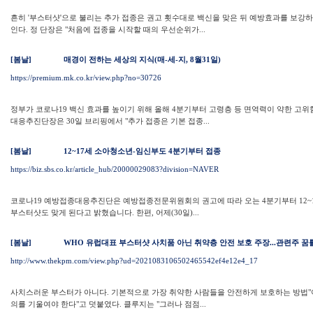
흔히 '부스터샷'으로 불리는 추가 접종은 권고 횟수대로 백신을 맞은 뒤 예방효과를 보강하기
인다. 정 단장은 "처음에 접종을 시작할 때의 우선순위가...
[봄날]
매경이 전하는 세상의 지식(매-세-지, 8월31일)
https://premium.mk.co.kr/view.php?no=30726
정부가 코로나19 백신 효과를 높이기 위해 올해 4분기부터 고령층 등 면역력이 약한 고위
대응추진단장은 30일 브리핑에서 "추가 접종은 기본 접종...
[봄날]
12~17세 소아청소년-임신부도 4분기부터 접종
https://biz.sbs.co.kr/article_hub/20000029083?division=NAVER
코로나19 예방접종대응추진단은 예방접종전문위원회의 권고에 따라 오는 4분기부터 12~
부스터샷도 맞게 된다고 밝혔습니다. 한편, 어제(30일)...
[봄날]
WHO 유럽대표 부스터샷 사치품 아닌 취약층 안전 보호 주장...관련주 꿈
http://www.thekpm.com/view.php?ud=2021083106502465542ef4e12e4_17
사치스러운 부스터가 아니다. 기본적으로 가장 취약한 사람들을 안전하게 보호하는 방법"이
의를 기울여야 한다"고 덧붙였다. 클루지는 "그러나 점점...