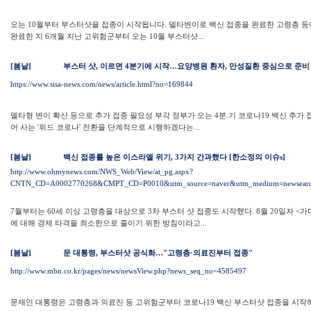
오는 10월부터 부스터샷을 접종이 시작됩니다. 델타변이로 백신 접종을 완료한 고령층 등
완료한 지 6개월 지난 고위험군부터 오는 10월 부스터샷...
[봄날]
부스터 샷, 이르면 4분기에 시작…요양병원 환자, 만성질환 중심으로 준비
https://www.sisa-news.com/news/article.html?no=169844
델타형 변이 확산 등으로 추가 접종 필요성 부각 정부가 오는 4분.기 코로나19 백신 추가
어 사는 '위드 코로나' 전환을 단계적으로 시행하겠다는...
[봄날]
백신 접종률 높은 이스라엘 위기, 3가지 간과했다 [한소정의 이슈s]
http://www.ohmynews.com/NWS_Web/View/at_pg.aspx?
CNTN_CD=A0002770268&CMPT_CD=P0010&utm_source=naver&utm_medium=newsearc
7월부터는 60세 이상 고령층을 대상으로 3차 부스터 샷 접종도 시작했다. 8월 20일자 <
에 대해 경제 타격을 최소한으로 줄이기 위한 방침이라고...
[봄날]
문 대통령, 부스터샷 공식화…"고령층·의료진부터 접종"
http://www.mbn.co.kr/pages/news/newsView.php?news_seq_no=4585497
문재인 대통령은 고령층과 의료진 등 고위험군부터 코로나19 백신 부스터샷 접종을 시작하겠