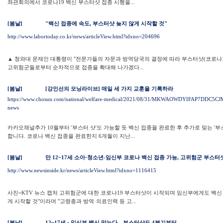
좌관회의에서 코로나19 백신 부스터샷 접종 시행을...
[봄날]
"백신 접종에 속도, 부스터샷 늦지 않게 시작할 것"
http://www.labortoday.co.kr/news/articleView.html?idxno=204696
▲ 청와대 문재인 대통령이 "전문가들의 자문과 방역당국의 결정에 따라 부스터샷(코로나19
고위험군들로부터 순차적으로 접종을 확대해 나가겠다...
[봄날]
[강인선의 모닝라이브] 매일 세 가지 교훈을 기록하라
https://www.chosun.com/national/welfare-medical/2021/08/31/MKWAOWDYIFAP7DDC5C
news
카카오채널추가 10월부터 '부스터 샷'도 가능할 듯 백신 접종을 완료한 후 추가로 맞는 '
합니다. 코로나 백신 접종을 완료한지 6개월이 지난...
[봄날]
만 12~17세 소아·청소년-임신부 코로나 백신 접종 가능, 고위험군 부스터
http://www.newsinside.kr/news/articleView.html?idxno=1116415
사진=KTV 뉴스 캡처 고위험군에 대한 코로나19 부스터샷이 시작되며 임신부에게도 백신 접
게 시작할 것"이라며 "고령층과 방역·의료인력 등 고...
[봄날]
12~17세 · 임신부 백신 맞는다…부스터샷도 4분기부터