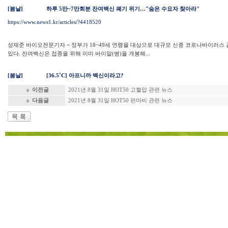
[봄날]
하루 5만~7만회분 잔여백신 폐기 위기…"숨은 수요자 찾아라"
https://www.news1.kr/articles/?4418520
성재준 바이오전문기자 = 정부가 18~49세 연령을 대상으로 대규모 신종 코로나바이러스
있다. 잔여백신은 접종을 위해 이미 바이알(병)을 개봉해...
[봄날]
[36.5˚C] 아프니까 백신이라고?
이전글
2021년 8월 31일 HOT50 고혈압 관련 뉴스
다음글
2021년 8월 31일 HOT50 편마비 관련 뉴스