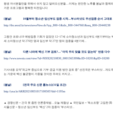
평생 자녀분들만을 위해서 쉬지 않고 달려오신분들....이제는 편안한 노후를 봄날과 함께라
거운 프로그램과 행복한 터전입니다
[봄날]
10월부터 청소년·임신부도 접종 시작…부스터샷도 우선접종 순서 그대로
http://tbs.seoul.kr/news/newsView.do?typ_800=1&idx_800=3447661&seq_800=20440238
그동안 코로나19 예방접종 기회가 없었던 12~17세 소아청소년과 임신부도 4분기부터는 백
세 소아청소년 약 276만 명과 임신부 약 27만 명의 접종을 4분기에...
[봄날]
다른 나라에 백신 기부 검토?…"아직 우리 맞을 것도 없는데" 반응 다수
http://www.newsis.com/view/?id=NISX20210830_0001565399&cID=10201&pID=10200
기사내용 요약"외교부 중심으로 기부·공급 지원 방안 검토 중" 선진국은 부스터샷…개도국
는 가운데 백신 불균형이 가중될 것이란 우려도 커지고...
[봄날]
[전국 주요 신문 톱뉴스](31일 조간)
http://yna.kr/AKR20210831017100505?did=1195m
▲ 경향신문 = 간극 못 좁힌 언론중재법…오늘 재협상 ▲ 국민일보 = '독소조항' 고집한 與
서울신문 = 청소년·임신부도 '백신' 2차 접종자 '부스터샷...