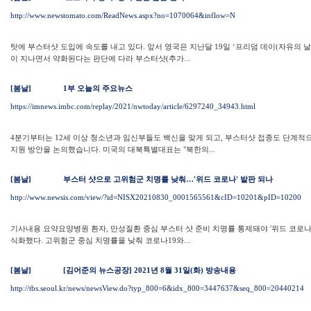
http://www.newstomato.com/ReadNews.aspx?no=1070064&inflow=N
탓에 부스터샷 도입에 속도를 내고 있다. 앞서 영국은 지난달 19일 ‘프리덤 데이(자유의 날
이 지나면서 약화된다는 판단에 다라 부스터샷(추가...
[봄날]
1부 오늘의 주요뉴스
https://imnews.imbc.com/replay/2021/nwtoday/article/6297240_34943.html
4분기부터는 12세 이상 청소년과 임신부들도 백신을 맞게 되고, 부스터샷 접종도 단계적
지원 방안을 논의했습니다. 미국의 대북특별대표는 "북한의...
[봄날]
부스터 샷으로 고위험군 치명률 낮춰…'위드 코로나' 발판 되나
http://www.newsis.com/view/?id=NISX20210830_0001565561&cID=10201&pID=10200
기사내용 요약요양병원 환자, 만성질환 중심 부스터 샷 준비 치명률 통제돼야 '위드 코로나' 
식화했다. 고위험군 중심 치명률을 낮춰 코로나19와...
[봄날]
[김어준의 뉴스공장] 2021년 8월 31일(화) 방송내용
http://tbs.seoul.kr/news/newsView.do?typ_800=6&idx_800=3447637&seq_800=20440214