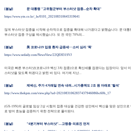
[봄날]
문 대통령 "고위험군부터 부스터샷 접종...순차 확대"
https://www.ytn.co.kr/_ln/0101_202108310645319641
않게 부스터샷 접종을 시작해 순차적으로 접종을 확대해 나가겠다고 밝혔습니다. 문 대통
부스터샷 접종 구상을 제시했습니다. 또 전 국민 70%의...
[봄날]
美 코로나19 입원 환자 급증세···소비 심리 '뚝'
https://www.sedaily.com/NewsView/22QEH31SVJ
미국은 빠른 부스터샷(코로나19 백신 3차 접종)으로 확산세를 잡겠다는 입장이다. 앞서 
스터샷을 맞도록 하겠다고 밝힌 바 있다. 여기에 지난...
[봄날]
제넥신, 주가 4거래일 연속 내려...시가총액도 2조 원 아래로 '털석'
http://www.thekpm.com/view.php?ud=20210831062837437946086bc60b_17
(GX-19N)의 글로벌 임상 2상 시험의 접종 대상을 건강한 성인에서 백신을 맞은 성인으로
로 방어 효능을 검증하기 위한 전략으로 풀이된다.
[봄날]
"4분기부터 부스터샷"…고령층·의료진 먼저