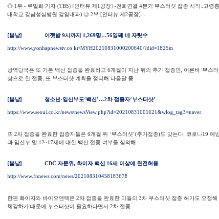
◎ 1부 - 류밀희 기자 (TBS) [인터뷰 제1공장] -전화연결 4분기 부스터샷 접종 시작..고
대학교 강남성심병원 감염내과) ◎ 2부 [인터뷰 제2공장]...
[봄날]
어젯밤 9시까지 1,269명…56일째 네 자릿수
http://www.yonhapnewstv.co.kr/MYH20210831000200640/?did=1825m
방역당국은 또 기본 백신 접종을 완료하고 6개월이 지난 뒤의 추가 접종인, 이른바 '부스
상으로 한 접종, 또 부스터샷 계획을 정리해 다음달 중...
[봄날]
청소년·임신부도‘백신’…2차 접종자‘부스터샷’
https://www.seoul.co.kr/news/newsView.php?id=20210831001021&wlog_tag3=naver
또 2차 접종을 완료한 접종자들은 6개월 뒤 ‘부스터샷’(추가접종)도 맞는다. 코로나1
과 임신부 및 12~17세에 대한 백신 접종 여부를 심의해...
[봄날]
CDC 자문위, 화이자 백신 16세 이상에 완전허용
http://www.fnnews.com/news/202108310458183678
한편 화이자와 바이오앤텍은 2차 접종을 완료한 이들의 3차 부스터샷 접종 허가도 요청해 놓
체감하기 때문에 부스터샷이 필요하다면서 2차 접종...