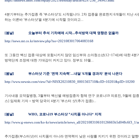
https://imnews.imbc.com/replay/2021/nwtoday/article/6297256_34943.html
4분기부터는 추가접종 즉 '부스터샷'도 시작됩니다. 2차 접종을 완료한지 6개월이 지난 사람
하는 이른바 '부스터샷'을 4분기에 시작할 것이라고...
[봄날]
오늘부터 추석 기차예매 시작...추석방역 대책 영향은 없을까
http://news.mt.co.kr/mtview.php?no=2021083017064083168
또 그동안 백신 접종 대상에 포함시키지 않던 임신부와 소아청소년(12~17세)에 대한 4분
방역단계 조정에 대한 기대감이 커지고 있다. 정부도 10월...
[봄날]
부스터샷 기준 '면역 지속력'…내달 '6개월 경과자' 분석 나온다
http://www.newsis.com/view/?id=NISX20210830_0001565710&cID=10201&pID=10200
기사내용 요약질병청, 3월부터 백신별 예방접종자 항체 연구 코로나19 의료진, 9월에 접종
스] 임재희 기자 = 방역 당국이 4분기 '부스터 샷'(추가 접종)...
[봄날]
WHO, 코로나19 부스터샷 ”사치품 아니다“ 지적
http://www.g-enews.com/ko-kr/news/article/news_all/202108310610126665b5d048c6f3_1/art
추가접종(부스터샷)이 사치품이 아니라 면역력이 낮은 사람를 지키기 위한 것이라고 말했