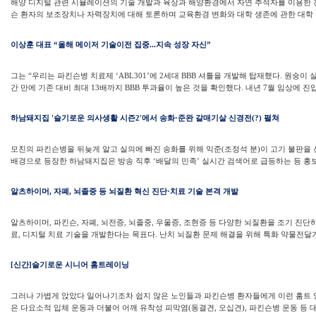
해양 디지털 관련 시뮬레이션의 기술 개발과 육상과 해양환경에서 자연 추적자를 이용한 
슨 환자의 보조장치나 자력장치에 대해 토론하며 교육환경 변화와 대학 생존에 관한 대학 구
이상훈 대표 “올해 메이저 기술이전 집중...지속 성장 자신”
그는 “우리는 파킨슨병 치료제 ‘ABL301’에 2세대 BBB 셔틀을 개발해 탑재했다. 원숭이 
간 만에 기존 대비 최대 13배까지 BBB 투과율이 높은 것을 확인했다. 내년 7월 임상에 진입
하남돼지집 '슬기로운 의사생활 시즌2'에서 송화·준완 갈매기살 신경전(?) 펼쳐
모친의 파킨슨병을 뒤늦게 알고 실의에 빠진 송화를 위해 익준(조정석 분)이 고기 불판을 선
배경으로 등장한 하남돼지집은 방송 직후 ‘배달의 민족’ 실시간 검색어로 급등하는 등 홍보 
알츠하이머, 자폐, 뇌졸중 등 뇌질환 혁신 진단·치료 기술 본격 개발
알츠하이머, 파킨슨, 자폐, 뇌전증, 뇌졸중, 우울증, 조현증 등 다양한 뇌질환을 조기 진단
료, 디지털 치료 기술을 개발한다는 목표다. 난치 뇌질환 문제 해결을 위해 특화 약물전달기술(
[신간]슬기로운 시니어 홈트레이닝
그러나 가볍게 앉았다 일어나기조차 쉽지 않은 노인들과 파킨슨병 환자들에게 이런 홈트 영
은 다요소적 입체 운동과 더불어 어깨 유착성 피막염(동결견, 오십견), 파킨슨병 운동 등 대