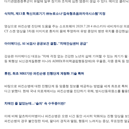
다기관염증증후군이 유발돼 일부 장기와 조직에 심한 염증이 생길 수 있다. 메이요 클리닉은 
식약처, 제13호 혁신의료기기 ㈜뉴로소나‘집속형초음파자극시스템’지정
영상으로 파킨슨병 진단에 도움을 주는 소프트웨어 2020.7.28 4 ㈜스키아 네비게이션 
CT 스캔 영상을 3차원 이미지로 환자의 몸에 투영하여 유방 종양의 병변 위치를 증강현실로
아이메디신, AI 뇌검사 공공보건 결합.."치매안심센터 공급"
강승완 아이메디신 대표는 "치매 걱정 없는 건강한 노년의 삶에 기여할 수 있는 계기가 될
등 퇴행성 뇌신경계질환뿐 아니라 ADHD(주의력결핍행동장애)와 우울증, 각종 중독 등 정신
휴런, 최초 MRI기반 파킨슨병 진행단계 계량화 기술 특허
바탕으로 파킨슨병에 대한 진행단계 등 맞춤형 정보를 제공하는 방법을 세계 최초로 특허
다고 밝혔다. 현재 국내 의료계에서는 파킨슨병을 진단하기 위해, 방사선동위원소를 활용한
치매인 줄 알았는데…‘슬의’ 속 수두증이란?
이에 비해 알츠하이머병이나 파킨슨병은 오랜 시간 동안 서서히 악화되는 진행 양상을 보인다
파킨슨병의 경우 불안정한 자세, 팔다리 경직과 떨림, 행동이 느려지는 증상, 무표정한 얼굴