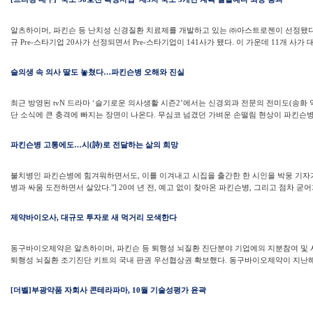
알츠하이머, 파킨슨 등 난치성 신경질환 치료제를 개발하고 있는 ㈜아스트로젠이 선정됐다
규 Pre-스타기업 20사가 선정되면서 Pre-스타기업이 141사가 됐다. 이 가운데 11개 사가 대구
슬의생 속 의사 딸도 놓쳤다…파킨슨병 오해와 진실
최근 방영된 tvN 드라마 ‘슬기로운 의사생활 시즌2’에서는 신경외과 전문의 전미도(송화 
단 소식에 큰 충격에 빠지는 장면이 나온다. 무심코 넘겼던 가벼운 손떨림 현상이 파킨슨병 
파킨슨병 고통에도…시(詩)로 전달하는 삶의 희망
불치병인 파킨슨병에 힘겨워하면서도, 이를 이겨내고 시집을 출간한 한 시인을 박웅 기자가
병과 싸움 도전하면서 살았다."] 20여 년 전, 예고 없이 찾아온 파킨슨병, 그리고 점차 굳어가
제약바이오사, 대규모 투자로 새 먹거리 모색한다
동구바이오제약은 알츠하이머, 파킨슨 등 퇴행성 뇌질환 진단분야 기업에의 지분참여 및 
퇴행성 뇌질환 조기진단 키트의 국내 판권 우선협상권 확보했다. 동구바이오제약이 지난해 
[더벨]부광약품 자회사 콘테라파마, 10월 기술성평가 윤곽