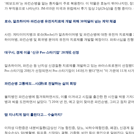
‘레보도파’는 파킨슨병을 앓는 환자들이 주로 복용한다. 이 약물은 효능이 뛰어나지만, 
가 부작용으로 나타난다. JM-010은 미국과 유럽에서 후기 임상 2상(2b상)을 진행 중이다.
로슈, 알츠하이머·파킨슨병 유전자치료제 개발 위해 30억달러 넘는 계약 체결
사진: 게티이미지뱅크 로슈(Roche)가 알츠하이머병 및 파킨슨병에 대한 유전자 치료제를 개
하이머병, 파킨슨병 및 희귀병 분야의 유전자 치료제를 개발할 예정이다. 파트너십을 진행하
대구시, 경제 이끌 ‘신규 Pre-스타기업’ 20개社 선정
알츠하이머, 파킨슨 등 난치성 신경질환 치료제를 개발하고 있는 ㈜아스트로젠이 선정됐다
Pre-스타기업 20社가 선정되면서 Pre-스타기업이 141社가 됐다"면서 "이 가운데 11개 사가 
파킨슨병 고통에도…시(詩)로 전달하는 삶의 희망
불치병인 파킨슨병에 힘겨워하면서도, 이를 이겨내고 시집을 출간한 한 시인을 박웅 기자가
병과 싸움 도전하면서 살았다. "] 20여 년 전, 예고 없이 찾아온 파킨슨병, 그리고 점차 굳어가
땀 지나치게 많이 흘린다고… 수술까지?
이차성 다한증은 내분비질환(갑상선 기능 항진증, 당뇨, 뇌하수체항진증, 폐경), 신경계 
척수손상), 암(백혈병, 림프종, 신장암), 결핵, 가족력, 비만 등이 원인으로 알려진다. 일차성