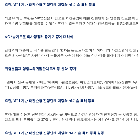
휴런, MRI 기반 파킨슨병 진행단계 계량화 AI 기술 특허 등록
의료AI 기업 휴런은 MR영상을 바탕으로 파킨슨병에 대한 진행단계 등 맞춤형 정보를 제공하
파킨슨병 위험도를 예측할 수 있다. 휴런은 일찍부터 지식재산 전문조직을 내부화함으로써 
tvN ‘슬기로운 의사생활2’ 장기 기증에 대하여
신경외과 채송화는 뇌수술 전문인데, 환자들 돌보느라고 자기 어머니가 파킨슨병에 걸린 줄
로운 의사생활’은 사안마다 다 눈물겨운 사연이 있어 어느 한 가지를 집어내기 어려웠다. 특
위험분담제 영향...희귀질환치료제 등 신약 '증가'
8월까지 신규 등재된 약제는 '에퀴피나필름코팅정(파킨슨치료제)', '에이베리스점안액(녹내장
(다발성골수종)', '루타테라주(신경내분비암, 방사선의약품)', '비오뷰프리필드시린지(습성 
휴런, MRI 기반 파킨슨병 진행단계 계량화 AI기술 특허 등록
휴런(대표 신동훈·신명진)은 MR영상을 바탕으로 파킨슨병에 대한 진행단계 등 맞춤형 
최초로 특허 등록했다고 27일 밝혔다. 현재 국내 의료계에서는 파킨슨병을 진단하기 위해..
휴런, MRI 기반 파킨슨병 진행단계 계량화 A.I 기술 특허 등록 성공