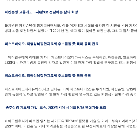
파킨슨병 고통에도…시(詩)로 전달하는 삶의 희망
불치병인 파킨슨병에 힘겨워하면서도, 이를 이겨내고 시집을 출간한 한 시인을 박웅 기자가
병과 싸움 도전하면서 살았다. "] 20여 년 전, 예고 없이 찾아온 파킨슨병, 그리고 점차 굳어가
퍼스트바이오, 퇴행성뇌질환치료제 후보물질 美 특허 등록 완료
［메디컬투데이 이대현 기자］ 퍼스트바이오테라퓨틱스는 루게릭병, 파킨슨병, 알츠하이머 
LRRK2는 파킨슨병의 유전적 인자로 발견된 이래 현재 가장 활발히 연구되고 있는 퇴행성뇌
퍼스트바이오, 퇴행성뇌질환치료제 후보물질 美 특허 등록
퍼스트바이오테라퓨틱스(대표 김재은, 이하 퍼스트바이오)는 루게릭병, 파킨슨병, 알츠하이머 
병의 유전적 인자로 발견된 이래 현재 가장 활발히 연구되고 있는 퇴행성뇌질환 타깃 중 하나
'중추신경 치료제 개발' 로슈, 3조5천억에 세이프 RNA 편집기술 도입
바이오센추리에 따르면 양사는 세이프의 'RNAfix' 플랫폼 기술 및 아데노부속바이러스(A
알츠하이머, 파킨슨 및 기타 희귀질환을 적응증으로 한 유전자치료제 개발을 위해 다중표적 