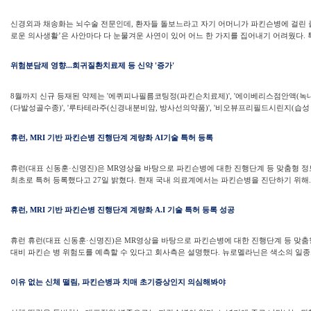
신경외과 채송화는 뇌수술 전문인데, 환자들 돌보느라고 자기 어머니가 파킨슨병에 걸린 줄
로운 의사생활’은 사안마다 다 눈물겨운 사연이 있어 어느 한 가지를 집어내기 어려웠다. 특
위험분담제 영향...희귀질환치료제 등 신약 '증가'
8월까지 신규 등재된 약제는 '에퀴피나필름코팅정(파킨슨치료제)', '에이베리스점안액(녹내장
(다발성골수종)', '루타테라주(신경내분비암, 방사선의약품)', '비오뷰프리필드시린지(습성 
휴런, MRI 기반 파킨슨병 진행단계 계량화 AI기술 특허 등록
휴런(대표 신동훈·신명진)은 MR영상을 바탕으로 파킨슨병에 대한 진행단계 등 맞춤형 
최초로 특허 등록했다고 27일 밝혔다. 현재 국내 의료계에서는 파킨슨병을 진단하기 위해..
휴런, MRI 기반 파킨슨병 진행단계 계량화 A.I 기술 특허 등록 성공
휴런 휴런(대표 신동훈·신명진)은 MR영상을 바탕으로 파킨슨병에 대한 진행단계 등 맞춤형
대비 파킨슨 병 위험도를 예측할 수 있다고 회사측은 설명했다. 뉴로멜라닌은 색소의 일종으
이유 없는 신체 떨림, 파킨슨병과 치매 초기증상인지 의심해봐야