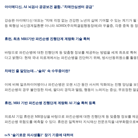
아이메디신, AI 뇌검사 공공보건 결합.."치매안심센터 공급"
강승완 아이메디신 대표는 "치매 걱정 없는 건강한 노년의 삶에 기여할 수 있는 계기가 될
등 퇴행성 뇌신경계질환뿐 아니라 ADHD(주의력결핍행동장애)와 우울증, 각종 중독 등 정신
휴런, 최초 MRI기반 파킨슨병 진행단계 계량화 기술 특허
바탕으로 파킨슨병에 대한 진행단계 등 맞춤형 정보를 제공하는 방법을 세계 최초로 특허
다고 밝혔다. 현재 국내 의료계에서는 파킨슨병을 진단하기 위해, 방사선동위원소를 활용한
치매인 줄 알았는데…‘슬의’ 속 수두증이란?
이에 비해 알츠하이머병이나 파킨슨병은 오랜 시간 동안 서서히 악화되는 진행 양상을 보인다
파킨슨병의 경우 불안정한 자세, 팔다리 경직과 떨림, 행동이 느려지는 증상, 무표정한 얼굴
휴런, MRI 기반 파킨슨병 진행단계 계량화 AI 기술 특허 등록
의료AI 기업 휴런은 MR영상을 바탕으로 파킨슨병에 대한 진행단계 등 맞춤형 정보를 제공하
파킨슨병 위험도를 예측할 수 있다. 휴런은 일찍부터 지식재산 전문조직을 내부화함으로써 
tvN ‘슬기로운 의사생활2’ 장기 기증에 대하여