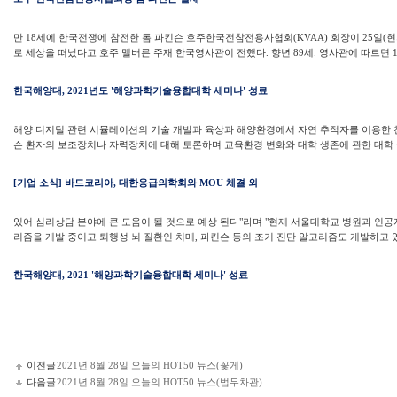
만 18세에 한국전쟁에 참전한 톰 파킨슨 호주한국전참전용사협회(KVAA) 회장이 25일(
로 세상을 떠났다고 호주 멜버른 주재 한국영사관이 전했다. 향년 89세. 영사관에 따르면 19
한국해양대, 2021년도 '해양과학기술융합대학 세미나' 성료
해양 디지털 관련 시뮬레이션의 기술 개발과 육상과 해양환경에서 자연 추적자를 이용한 
슨 환자의 보조장치나 자력장치에 대해 토론하며 교육환경 변화와 대학 생존에 관한 대학 구
[기업 소식] 바드코리아, 대한응급의학회와 MOU 체결 외
있어 심리상담 분야에 큰 도움이 될 것으로 예상 된다"라며 "현재 서울대학교 병원과 인공
리즘을 개발 중이고 퇴행성 뇌 질환인 치매, 파킨슨 등의 조기 진단 알고리즘도 개발하고 
한국해양대, 2021 '해양과학기술융합대학 세미나' 성료
이전글
2021년 8월 28일 오늘의 HOT50 뉴스(꽃게)
다음글
2021년 8월 28일 오늘의 HOT50 뉴스(법무차관)