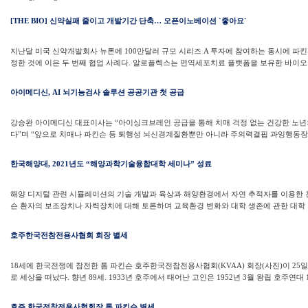
[THE BIO] 신약실패 줄이고 개발기간 단축… 오픈이노베이션 `좋아요`
지난달 미국 신약개발회사 뉴론에 100만달러 규모 시리즈 A 투자에 참여하는 동시에 파킨
정한 것에 이은 두 번째 협업 사례다. 알로플렉스는 면역세포치료 플랫폼을 보유한 바이오
아이메디신, AI 뇌기능검사 솔루션 공공기관 첫 공급
강승완 아이메디신 대표이사는 “아이싱크브레인 공급을 통해 치매 걱정 없는 건강한 노년의
다”며 “앞으로 치매나 파킨슨 등 퇴행성 뇌신경계질환뿐만 아니라 주의력결핍 과잉행동장애(A
한국해양대, 2021년도 “해양과학기술융합대학 세미나” 성료
해양 디지털 관련 시뮬레이션의 기술 개발과 육상과 해양환경에서 자연 추적자를 이용한 
슨 환자의 보조장치나 자력장치에 대해 토론하며 교육환경 변화와 대학 생존에 관한 대학 구
호주한국전참전용사협회 회장 별세
18세에 한국전쟁에 참전한 톰 파킨슨 호주한국전참전용사협회(KVAA) 회장(사진)이 25
로 세상을 떠났다. 향년 89세. 1933년 호주에서 태어난 고인은 1952년 3월 왕립 호주연대 
호주 한국전참전용사협회장 톰 파킨슨 별세