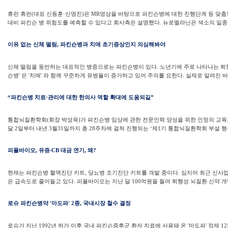
휴런 휴런(대표 신동훈·신명진)은 MR영상을 바탕으로 파킨슨병에 대한 진행단계 등 맞춤형
대비 파킨슨 병 위험도를 예측할 수 있다고 회사측은 설명했다. 뉴로멜라닌은 색소의 일종으
이유 없는 신체 떨림, 파킨슨병과 치매 초기증상인지 의심해봐야
신체 떨림을 동반하는 대표적인 병증으로는 파킨슨병이 있다. 노년기에 주로 나타나는 퇴
슨병' 은 '치매' 와 함께 꾸준하게 유병율이 증가하고 있어 주의를 요한다. 실제로 알려진 바에 
“파킨슨병 치료·관리에 대한 한의사 역할 확대에 도움되길”
통합뇌질환학회(회장 박성욱)가 파킨슨병 임상에 관한 전문인력 양성을 위한 인정의 교육
달 2일부터 내년 3월31일까지 총 28주차에 걸쳐 진행되는 ‘제1기 통합뇌질환학회 부설 행산
피플바이오, 유증‧CB 대금 연기, 왜?
현재는 파킨슨병 혈액진단 키트, 당뇨병 조기진단 키트를 개발 중이다. 심지어 최근 신사
은 급속도로 줄어들고 있다. 피플바이오는 지난 달 100억원을 들여 퇴행성 뇌질환 신약 개발
로슈 파킨슨병약 '마도파' 2종, 국내시장 철수 결정
로슈가 지난 1992년 허가 이후 국내 파킨슨증후군 환자 치료에 사용돼 온 '마도파' 정제 125m