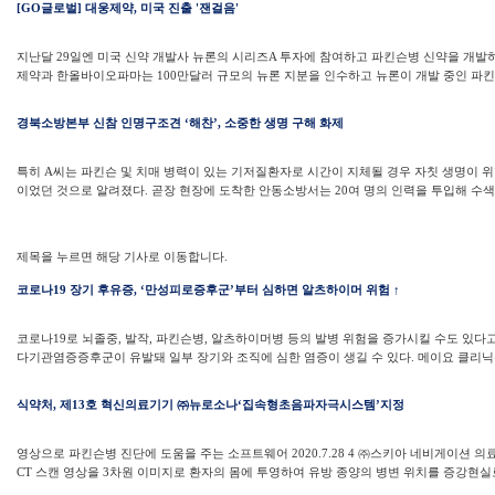
[GO글로벌] 대웅제약, 미국 진출 '잰걸음'
지난달 29일엔 미국 신약 개발사 뉴론의 시리즈A 투자에 참여하고 파킨슨병 신약을 개발하는
제약과 한올바이오파마는 100만달러 규모의 뉴론 지분을 인수하고 뉴론이 개발 중인 파킨슨
경북소방본부 신참 인명구조견 ‘해찬’, 소중한 생명 구해 화제
특히 A씨는 파킨슨 및 치매 병력이 있는 기저질환자로 시간이 지체될 경우 자칫 생명이 위
이었던 것으로 알려졌다. 곧장 현장에 도착한 안동소방서는 20여 명의 인력을 투입해 수색
제목을 누르면 해당 기사로 이동합니다.
코로나19 장기 후유증, ‘만성피로증후군’부터 심하면 알츠하이머 위험 ↑
코로나19로 뇌졸중, 발작, 파킨슨병, 알츠하이머병 등의 발병 위험을 증가시킬 수도 있다
다기관염증증후군이 유발돼 일부 장기와 조직에 심한 염증이 생길 수 있다. 메이요 클리닉은 
식약처, 제13호 혁신의료기기 ㈜뉴로소나‘집속형초음파자극시스템’지정
영상으로 파킨슨병 진단에 도움을 주는 소프트웨어 2020.7.28 4 ㈜스키아 네비게이션 
CT 스캔 영상을 3차원 이미지로 환자의 몸에 투영하여 유방 종양의 병변 위치를 증강현실로