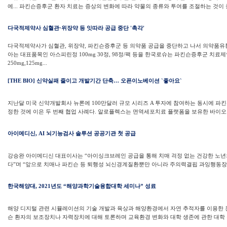
에... 파킨슨증후군 환자 치료는 증상의 변화에 따라 약물의 종류와 투여를 조절하는 것이 중
다국적제약사 심혈관·위장약 등 잇따라 공급 중단 '촉각'
다국적제약사가 심혈관, 위장약, 파킨슨증후군 등 의약품 공급을 중단하고 나서 의약품유통
아는 대표품목인 아스피린정 100mg 30정, 98정/팩 등을 한국로슈는 파킨슨증후군 치료
250mg,125mg...
[THE BIO] 신약실패 줄이고 개발기간 단축… 오픈이노베이션 `좋아요`
지난달 미국 신약개발회사 뉴론에 100만달러 규모 시리즈 A 투자에 참여하는 동시에 파킨
정한 것에 이은 두 번째 협업 사례다. 알로플렉스는 면역세포치료 플랫폼을 보유한 바이오
아이메디신, AI 뇌기능검사 솔루션 공공기관 첫 공급
강승완 아이메디신 대표이사는 “아이싱크브레인 공급을 통해 치매 걱정 없는 건강한 노년의
다”며 “앞으로 치매나 파킨슨 등 퇴행성 뇌신경계질환뿐만 아니라 주의력결핍 과잉행동장애(A
한국해양대, 2021년도 “해양과학기술융합대학 세미나” 성료
해양 디지털 관련 시뮬레이션의 기술 개발과 육상과 해양환경에서 자연 추적자를 이용한 
슨 환자의 보조장치나 자력장치에 대해 토론하며 교육환경 변화와 대학 생존에 관한 대학 구