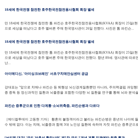
18세에 한국전쟁 참전한 호주한국전참전용사협회 회장 별세
만 18세에 한국전쟁에 참전한 톰 파킨슨 호주한국전참전용사협회(KVAA) 회장이 25일(
으로 세상을 떠났다고 호주 멜버른 주재 한국영사관이 26일 전했다. 사진은 톰 파킨슨...
18세에 한국전쟁 참전한 호주한국전참전용사협회 회장 별세
만 18세에 한국전쟁에 참전한 톰 파킨슨 호주한국전참전용사협회(KVAA) 회장이 25일(
으로 세상을 떠났다고 호주 멜버른 주재 한국영사관이 전했다. 향년 89세. 영사관에 따르면
난...
아이메디신, '아이싱크브레인' 서초구치매안심센터 공급
강대표는 "앞으로 치매나 파킨슨 등 퇴행성 뇌신경계질환뿐만 아니라, 주의력결핍 과잉행동장
종 중독 등 정신과적인 질환과 뇌졸중을 포함한 다양한 뇌 질환을 연구를 통해 뇌파 분석솔
파킨슨 증후군으로 인한 다계통·소뇌위축증, 파킨슨병과 다르다
［메디컬투데이 고동현 기자］ 황혼의 불청객이라고 불리는 파킨슨병은 중년의 나이에 
수 밖에 없다. 이는 치매, 뇌졸중과 함께 3대 노인성 질환에 속하며 자칫 파킨슨 증후군으로 
[브리핑 대구] '국도 30호선 확장사업' 제5차 국도 5개년 계획 일괄예타 최종 통과