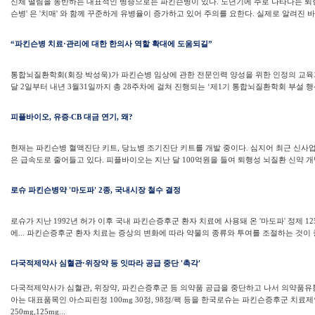
신체 떨림을 동반하는 대표적인 병증으로는 파킨슨병이 있다. 노년기에 주로 나타나는 퇴
슨병' 은 '치매' 와 함께 꾸준하게 유병율이 증가하고 있어 주의를 요한다. 실제로 알려진 바에 
“파킨슨병 치료·관리에 대한 한의사 역할 확대에 도움되길”
통합뇌질환학회(회장 박성욱)가 파킨슨병 임상에 관한 전문인력 양성을 위한 인정의 교육
달 2일부터 내년 3월31일까지 총 28주차에 걸쳐 진행되는 ‘제1기 통합뇌질환학회 부설 행산
피플바이오, 유증‧CB 대금 연기, 왜?
현재는 파킨슨병 혈액진단 키트, 당뇨병 조기진단 키트를 개발 중이다. 심지어 최근 신사
은 급속도로 줄어들고 있다. 피플바이오는 지난 달 100억원을 들여 퇴행성 뇌질환 신약 개발
로슈 파킨슨병약 '마도파' 2종, 국내시장 철수 결정
로슈가 지난 1992년 허가 이후 국내 파킨슨증후군 환자 치료에 사용돼 온 '마도파' 정제 125m
에... 파킨슨증후군 환자 치료는 증상의 변화에 따라 약물의 종류와 투여를 조절하는 것이 중
다국적제약사 심혈관·위장약 등 잇따라 공급 중단 '촉각'
다국적제약사가 심혈관, 위장약, 파킨슨증후군 등 의약품 공급을 중단하고 나서 의약품유통
아는 대표품목인 아스피린정 100mg 30정, 98정/팩 등을 한국로슈는 파킨슨증후군 치료
250mg,125mg...