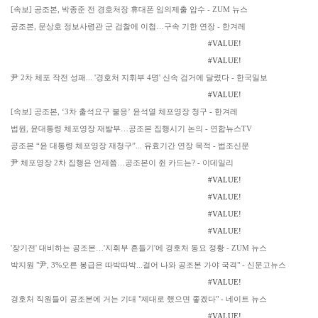
[속보] 공조본, 박종준 전 경호처장 휴대폰 임의제출 압수 - ZUM 뉴스
공조본, 문상호 정보사령관 군 검찰에 이첩…구속 기한 연장 - 한겨레
#VALUE!
#VALUE!
尹 2차 체포 작전 성패... '경호처 지휘부 4명' 신속 검거에 달렸다 - 한국일보
#VALUE!
[속보] 공조본, ‘3차 출석요구 불응’ 윤석열 체포영장 청구 - 한겨레
법원, 윤대통령 체포영장 재발부…공조본 집행시기 논의 - 연합뉴스TV
공조본 “윤 대통령 체포영장 재청구”... 유효기간 연장 목적 - 법조신문
尹 체포영장 2차 집행은 언제쯤…공조본이 쥔 카드는? - 이데일리
#VALUE!
#VALUE!
#VALUE!
#VALUE!
'장기전' 대비하는 공조본…'지휘부 흔들기'에 경호처 동요 정황 - ZUM 뉴스
박지원 "尹, 3%오른 봉급은 따박따박...걸어 나와 공조본 가야 국격" - 신문고뉴스
#VALUE!
경호처 직원들이 공조본에 거는 기대 "제대로 했으면 좋겠다" - 네이트 뉴스
#VALUE!