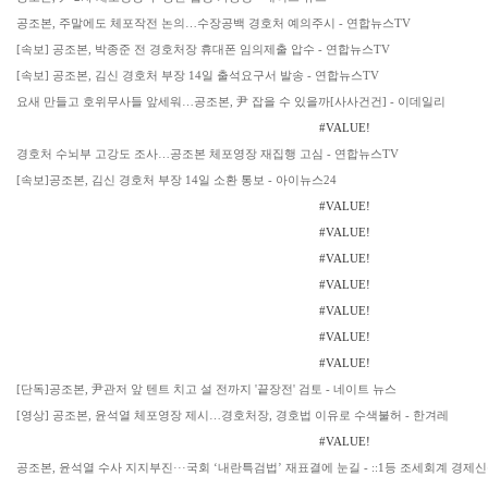
공조본, 주말에도 체포작전 논의…수장공백 경호처 예의주시 - 연합뉴스TV
[속보] 공조본, 박종준 전 경호처장 휴대폰 임의제출 압수 - 연합뉴스TV
[속보] 공조본, 김신 경호처 부장 14일 출석요구서 발송 - 연합뉴스TV
요새 만들고 호위무사들 앞세워…공조본, 尹 잡을 수 있을까[사사건건] - 이데일리
#VALUE!
경호처 수뇌부 고강도 조사…공조본 체포영장 재집행 고심 - 연합뉴스TV
[속보]공조본, 김신 경호처 부장 14일 소환 통보 - 아이뉴스24
#VALUE!
#VALUE!
#VALUE!
#VALUE!
#VALUE!
#VALUE!
#VALUE!
[단독]공조본, 尹관저 앞 텐트 치고 설 전까지 '끝장전' 검토 - 네이트 뉴스
[영상] 공조본, 윤석열 체포영장 제시…경호처장, 경호법 이유로 수색불허 - 한겨레
#VALUE!
공조본, 윤석열 수사 지지부진···국회 ‘내란특검법’ 재표결에 눈길 - ::1등 조세회계 경제신문