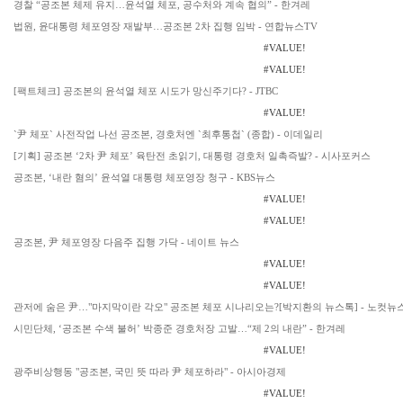
경찰 “공조본 체제 유지…윤석열 체포, 공수처와 계속 협의” - 한겨레
법원, 윤대통령 체포영장 재발부…공조본 2차 집행 임박 - 연합뉴스TV
#VALUE!
#VALUE!
[팩트체크] 공조본의 윤석열 체포 시도가 망신주기다? - JTBC
#VALUE!
`尹 체포` 사전작업 나선 공조본, 경호처엔 `최후통첩` (종합) - 이데일리
[기획] 공조본 ‘2차 尹 체포’ 육탄전 초읽기, 대통령 경호처 일촉즉발? - 시사포커스
공조본, ‘내란 혐의’ 윤석열 대통령 체포영장 청구 - KBS뉴스
#VALUE!
#VALUE!
공조본, 尹 체포영장 다음주 집행 가닥 - 네이트 뉴스
#VALUE!
#VALUE!
관저에 숨은 尹…"마지막이란 각오" 공조본 체포 시나리오는?[박지환의 뉴스톡] - 노컷뉴
시민단체, ‘공조본 수색 불허’ 박종준 경호처장 고발…“제 2의 내란” - 한겨레
#VALUE!
광주비상행동 "공조본, 국민 뜻 따라 尹 체포하라" - 아시아경제
#VALUE!