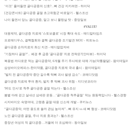
‘이것’ 줄어들면 골다공증의 신호?...뼈 건강 지키려면 - 하이닥
[건강콘서트] 골다공증 골절 초고위험군 바로알기 - 헬스조선
나이 들면서 당뇨·골다공증, 알고 보니 물렁살 탓 - 중앙일보
#VALUE!
대웅제약, 골다공증 치료제 '스토보클로' 시장 확대 속도 - 메디칼타임즈
프로메디우스, 결핵협회와 결핵·골다공증 조기발견 MOU - 히트뉴스
골다공증 순차치료의 최신 지견 - 메디칼업저버
"기침하다 골절?"... 폐경 후 급증 '골다공증' 치료 전략은?[인터뷰] - 하이닥
복용법 까다로운 먹는 골다공증약, 6개월 주기 주사제로 대체 가능[약통팔달] - 팜이데일
삼성바이오에피스-한미약품, 골다공증 치료제 국내 출시 - 팜이데일리
"발치 전 골다공증약 중단 길수록 턱뼈 괴사 발생 감소" - 코메디닷컴
골다공증 치료제 투여 환자, 발치 후 턱뼈 괴사 위험 - 지디넷코리아
'90도 인사'로 척추 골다공증 골절 막는다 - 헬스조선
봄볕 아래 걷고 실내선 삼세판 운동…‘골다공증 척추골절’ 막는 원동력입니다 - 헬스경향
시지바이오·숙명여대, 고령층 골절 대응 신소재 개발 - 쿠키뉴스
“골다공증약, 어떤 용도로 쓸까 관심 높아져”...뼈 유지 vs 새 뼈 형성 - 코메디닷컴
노인 골다공증 골절, 주사 치료 효과는? - 헬스조선
중장년 여성의 적 골다공증…겨울에 더 조심해야 - 동아일보