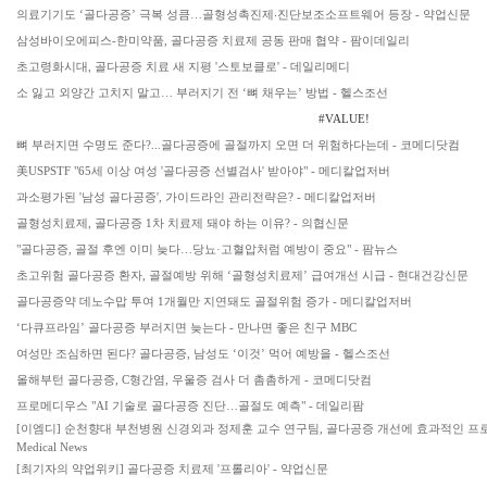
의료기기도 ‘골다공증’ 극복 성큼…골형성촉진제‧진단보조소프트웨어 등장 - 약업신문
삼성바이오에피스-한미약품, 골다공증 치료제 공동 판매 협약 - 팜이데일리
초고령화시대, 골다공증 치료 새 지평 '스토보클로' - 데일리메디
소 잃고 외양간 고치지 말고… 부러지기 전 ‘뼈 채우는’ 방법 - 헬스조선
#VALUE!
뼈 부러지면 수명도 준다?...골다공증에 골절까지 오면 더 위험하다는데 - 코메디닷컴
美USPSTF "65세 이상 여성 '골다공증 선별검사' 받아야" - 메디칼업저버
과소평가된 '남성 골다공증', 가이드라인 관리전략은? - 메디칼업저버
골형성치료제, 골다공증 1차 치료제 돼야 하는 이유? - 의협신문
"골다공증, 골절 후엔 이미 늦다…당뇨·고혈압처럼 예방이 중요" - 팜뉴스
초고위험 골다공증 환자, 골절예방 위해 ‘골형성치료제’ 급여개선 시급 - 현대건강신문
골다공증약 데노수맙 투여 1개월만 지연돼도 골절위험 증가 - 메디칼업저버
‘다큐프라임’ 골다공증 부러지면 늦는다 - 만나면 좋은 친구 MBC
여성만 조심하면 된다? 골다공증, 남성도 ‘이것’ 먹어 예방을 - 헬스조선
올해부턴 골다공증, C형간염, 우울증 검사 더 촘촘하게 - 코메디닷컴
프로메디우스 "AI 기술로 골다공증 진단…골절도 예측" - 데일리팜
[이엠디] 순천향대 부천병원 신경외과 정제훈 교수 연구팀, 골다공증 개선에 효과적인 프로
Medical News
[최기자의 약업위키] 골다공증 치료제 '프롤리아' - 약업신문