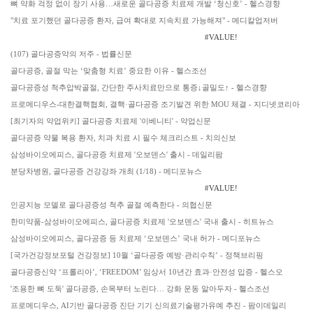
뼈 약화 걱정 없이 장기 사용…새로운 골다공증 치료제 개발 ‘청신호’ - 헬스경향
"치료 포기했던 골다공증 환자, 급여 확대로 지속치료 가능해져" - 메디칼업저버
#VALUE!
(107) 골다공증약의 저주 - 법률신문
골다공증, 골절 막는 ‘맞춤형 치료’ 중요한 이유 - 헬스조선
골다공증성 척추압박골절, 간단한 주사치료만으로 통증↓골밀도↑ - 헬스경향
프로메디우스-대한결핵협회, 결핵·골다공증 조기발견 위한 MOU 체결 - 지디넷코리아
[최기자의 약업위키] 골다공증 치료제 '이베니티' - 약업신문
골다공증 약물 복용 환자, 치과 치료 시 필수 체크리스트 - 치의신보
삼성바이오에피스, 골다공증 치료제 '오보덴스' 출시 - 데일리팜
분당차병원, 골다공증 건강강좌 개최 (1/18) - 메디포뉴스
#VALUE!
인공지능 모델로 골다공증성 척추 골절 예측한다 - 의협신문
한미약품-삼성바이오에피스, 골다공증 치료제 '오보덴스' 국내 출시 - 히트뉴스
삼성바이오에피스, 골다공증 등 치료제 ‘오보덴스’ 국내 허가 - 메디포뉴스
[국가건강정보포털 건강정보] 10월 ‘골다공증 예방·관리수칙’ - 정책브리핑
골다공증신약 ‘프롤리아’, ‘FREEDOM’ 임상서 10년간 효과·안전성 입증 - 헬스오
'조용한 뼈 도둑' 골다공증, 손목부터 노린다… 강화 운동 알아두자 - 헬스조선
프로메디우스, AI기반 골다공증 진단 기기 신의료기술평가유예 추진 - 팜이데일리