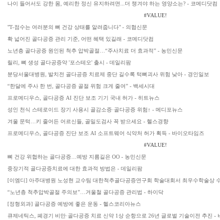
나이 들어서도 강한 몸, 예리한 정신 유지하려면...더 챙겨야 하는 영양소는? - 코메디닷컴
#VALUE!
"T-점수는 여러분의 뼈 건강 상태를 알려줍니다" - 의협신문
확 넓어진 골다공증 관리 기준, 어떤 혜택 있길래 - 코메디닷컴
노년층 골다공증 원인된 척추 압박골절…“주사치료 더 효과적” - 농민신문
릴리, 뼈 생성 골다공증약 '포스테오' 출시 - 데일리팜
분당서울대병원, 발치전 골다공증 치료제 중단 길수록 턱뼈괴사 위험 낮아 - 경인일보
“한달에 주사 한 번, 골다공증 골절 위험 크게 줄여” - 백세시대
프로메디우스, 골다공증 AI 진단 보조 기기 국내 허가 - 히트뉴스
성인 천식 스테로이드 장기 사용시 골감소증·골다공증 위험↑ - 메디포뉴스
겨울 문턱…키 줄어든 어르신들, 골밀도검사 꼭 받으세요 - 헬스경향
프로메디우스, 골다공증 진단 보조 AI 소프트웨어 식약처 허가 획득 - 바이오타임즈
#VALUE!
뼈 건강 위협하는 골다공증…예방 지름길은 OO - 농민신문
중장기적 골다공증치료에 대한 효과적 방법은 - 데일리팜
[이엠디] 아주대병원 노성현 교수팀 대한척추골다공증연구회 학술대회서 최우수학술상 수상 - eM
“노년층 척추압박골절 주의보”…겨울철 골다공증 관리법 - 하이닥
[정형외과] 골다공증 예방에 좋은 운동 - 헬스코리아뉴스
큐제네틱스, 폐경기 비만·골다공증 치료 신약 1상 순항으로 26년 글로벌 기술이전 추진 