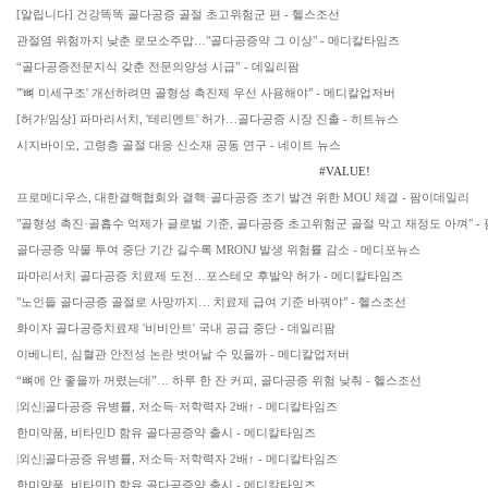
[알립니다] 건강똑똑 골다공증 골절 초고위험군 편 - 헬스조선
관절염 위험까지 낮춘 로모소주맙…"골다공증약 그 이상" - 메디칼타임즈
“골다공증전문지식 갖춘 전문의양성 시급” - 데일리팜
"'뼈 미세구조' 개선하려면 골형성 촉진제 우선 사용해야" - 메디칼업저버
[허가/임상] 파마리서치, '테리멘트' 허가…골다공증 시장 진출 - 히트뉴스
시지바이오, 고령층 골절 대응 신소재 공동 연구 - 네이트 뉴스
#VALUE!
프로메디우스, 대한결핵협회와 결핵·골다공증 조기 발견 위한 MOU 체결 - 팜이데일리
"골형성 촉진·골흡수 억제가 글로벌 기준, 골다공증 초고위험군 골절 막고 재정도 아껴" -
골다공증 약물 투여 중단 기간 길수록 MRONJ 발생 위험률 감소 - 메디포뉴스
파마리서치 골다공증 치료제 도전…포스테오 후발약 허가 - 메디칼타임즈
"노인들 골다공증 골절로 사망까지… 치료제 급여 기준 바꿔야" - 헬스조선
화이자 골다공증치료제 '비비안트' 국내 공급 중단 - 데일리팜
이베니티, 심혈관 안전성 논란 벗어날 수 있을까 - 메디칼업저버
“뼈에 안 좋을까 꺼렸는데”… 하루 한 잔 커피, 골다공증 위험 낮춰 - 헬스조선
|외신|골다공증 유병률, 저소득·저학력자 2배↑ - 메디칼타임즈
한미약품, 비타민D 함유 골다공증약 출시 - 메디칼타임즈
|외신|골다공증 유병률, 저소득·저학력자 2배↑ - 메디칼타임즈
한미약품, 비타민D 함유 골다공증약 출시 - 메디칼타임즈