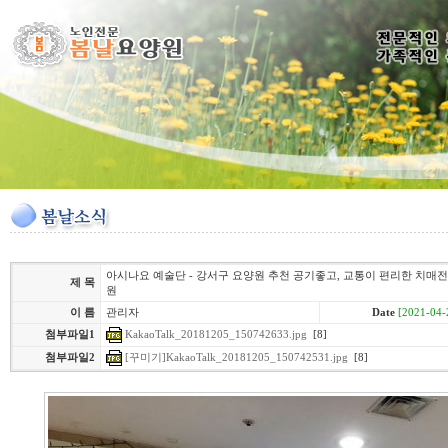
아시나요 예술단 - 강서구 요양원 추천 공기좋고, 교통이 편리한 치매전
제 목
원
이 름
관리자
Date
[2021-04-
KakaoTalk_20181205_150742633.jpg
[8]
첨부파일1
첨부파일2
[꾸미기]KakaoTalk_20181205_150742531.jpg
[8]