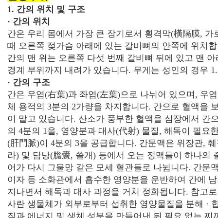
1. 간의 위치 및 구조
· 간의 위치
간은 우리 몸에서 가장 큰 장기로서 횡격막(
橫
隔
膜
, 
때 오른쪽 젖가슴 아래에 있는 갈비뼈의 안쪽에 위치합니
간의 맨 위는 오른쪽 다섯 번째 갈비뼈 뒤에 있고 맨 
경계 부위까지 내려가 있습니다. 무게는 성인의 경우 1.2
· 간의 구조
간은 우엽(
右
葉
)과 좌엽(
左
葉
)으로 나뉘어 있으며, 우
체 용적의 3분의 2가량을 차지합니다. 간으로 혈액을 
이 맡고 있습니다. 산소가 풍부한 혈액을 심장에서 간
의 4분의 1을, 영양분과 대사(
代
射
) 물질, 해독이 필요
(
肝
門
脈
)이 4분의 3을 공급합니다. 간문맥은 위장관, 췌
라) 및 담낭(
膽
囊
, 쓸개) 등에서 오는 정맥들이 하나의 
어가 다시 그물망 같은 모세 혈관들로 나뉩니다. 간문맥
이자 등 소화관에서 흡수한 영양분을 운반하여 간에 남
지나면서 해독과 대사 과정을 거쳐 정화됩니다. 참고로
사란 생물체가 외부로부터 섭취한 영양물질을 분해 · 
질과 에너지 및 생체 성분을 만들어낸 뒤 필요 없는 찌