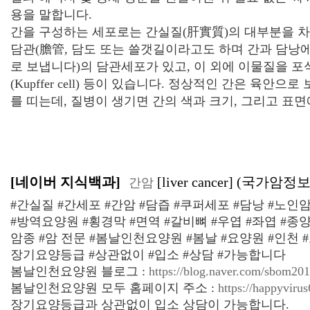
용을 말합니다.
간을 구성하는 세포로는 간실질(
肝
實
質
)의 대부분을 
담관(
膽
管
, 담도 또는 쓸갯길이라고도 하며 간과 담낭
로 보냅니다)의 담관세포가 있고, 이 외에 이물질을 
(
Kupffer
cell
) 등이 있습니다. 정상적인 간은 육안으로 
를 띠는데, 질병이 생기면 간의 색과 크기, 그리고 표
[네이버 지식백과]
[liver cancer] (국가
간암
#간실질
#간세포
#간암
#담즙
#쿠퍼세포
#담낭
#
노인
#
방역요양원
#횡경막
#
면역
#갈비뼈
#우엽
#좌엽
#
종
암종
#
암 전문
#
봄날인천요양원
#
봄날
#
요양원
#
인천
#
장기요양등급
#
상관없이
#
입소
#
상담
#
가능합니다
봄날인천요양원 블로그
:
https://blog.naver.com/sbom20
봄날인천요양원 모두 홈페이지 주소
:
https://happyviru
장기요양등급과 상관없이 입소 상담이 가능합니다
.