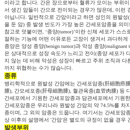
이라고 합니다. 간은 장으로부터 혈류가 모이는 부위이
서 생긴 암들이 간으로 전이되는 경우가 많은데, 이런
아닙니다. 일반적으로 간암이라고 하면 성인의 원발성(
을 둔 암) 중 발생 빈도가 가장 높은 간세포암종을 의미
참고로 덧붙이면, ‘종양(
tumor
)’이란 신체 세포가 스스
절하는 기능에 어떤 이유로든 고장이 생겨서 과다하게
종양은 양성 종양(
benign
tumor
)과 악성 종양(
malignant
은 상대적으로 성장 속도가 느리고 전이(종양 세포가 다
지 않는 데 비해 악성은 성장이 빠르고 주위 조직과 다
까지 위협하는 수가 많습니다.
종류
병리학적으로 원발성 간암에는 간세포암종(
肝
細
胞
癌
腫
), 간모세포종(
肝
母
細
胞
腫
), 혈관육종(
血
管
肉
腫
) 등
간세포에서 기원한 간세포암종과 담관세포에서 기원한
간세포암종은 우리나라 원발성 간암의 약 74.5%를 
종이며, 그 외의 암종은 드뭅니다. 여기서는 간세포암
상 이후의 설명에서 '간암'은 별도의 규정이 없을 경우
발생부위