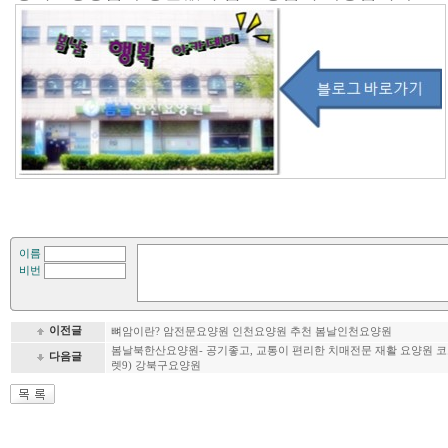
이름
비번
이전글
뼈암이란? 암전문요양원 인천요양원 추천 봄날인천요양원
봄날북한산요양원- 공기좋고, 교통이 편리한 치매전문 재활 요양원 코
다음글
렛9) 강북구요양원