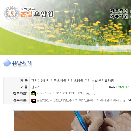
제 목
간암이란? 암 전문요양원 인천요양원 추천 봄날인천요양원
이 름
관리자
Date
[2021-12-
KakaoTalk_20211203_133231267.jpg
[5]
첨부파일1
첨부파일2
봄날인천요양원_채널_추가하세요_홈페이지게시글에게시.png
[5]