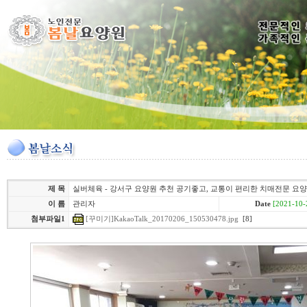
제 목
실버체육 - 강서구 요양원 추천 공기좋고, 교통이 편리한 치매전문 요
이 름
관리자
Date
[2021-10-
첨부파일1
[꾸미기]KakaoTalk_20170206_150530478.jpg
[8]