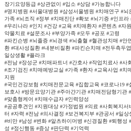
장기요양등급 #상관없이 #입소 #상담 #가능합니다
#명지병원 #서울대병원 #삼성서울병원 #치매연구 #뇌은
가족 #뇌조직 #정부 #치매진단 #확보 #뇌기증 #인프라
#우리나라 #인지 #건강 #교육 #치매환자 #콘텐츠 #자
약물치료 #설문조사 #부양가족 #모두 #공포 #고령
#파킨슨병 #뇌졸증 #뇌경색 #뇌출혈 #혈관성치매 #
환 #대사성질환 #내분비질환 #파킨슨치매 #전두측두엽 
일상생활 #플라크
#전남 #장성군 #치매파트너 #간호사 #작업치료사 #
#조기검진 #치매예방교실 #가족 #환자 #교육사업 #
지원
#국민건강보험 #치매전문교육 #집합교육 #코로나19 
보호사 #방문요양기관 #주아갼기관 #치매전담형기관 
#맞춤형케어 #치매수급자 #인력양성
#공공후견인 #지원대상 #가정법원 #의료 #사회복지서
터 #자력 #전남 #의사결정 #보건복지부 #관공서 #일상
#비만 #남성 #변화 #알츠하이머병 #신경질환 #퇴행성 
성 #정신행동 #증상 #판단력 #기억력