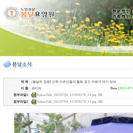
제 목
[봄날의 정원] 산책 어르신들의 힐링 공간 카페가 여기 있네
이 름
관리자
Date
[2022-07-
KakaoTalk_20220704_121859178_14.jpg
[6]
첨부파일1
KakaoTalk_20220704_121859178_11.jpg
[6]
첨부파일2