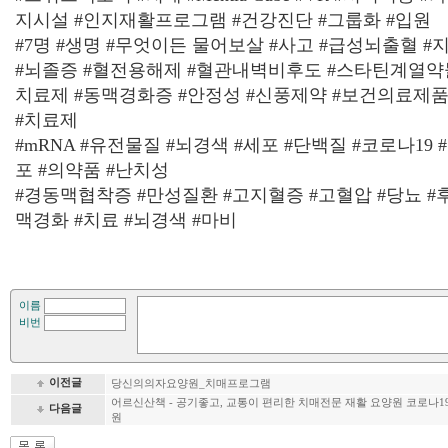
지시설 #인지재활프로그램 #건강진단 #그룹화 #입원
#7명 #생명 #무엇이든 물어보살 #사고 #급성뇌출혈 #지
#뇌졸증 #혈전용해제 #혈관내벽비후도 #스타틴계열약물
치료제 #동맥경화증 #안정성 #신풍제약 #보건의료제
#치료제
#mRNA #유전물질 #뇌경색 #세포 #단백질 #코로나19 
포 #의약품 #난치성
#경동맥협착증 #만성질환 #고지혈증 #고혈압 #당뇨 #
맥경화 #치료 #뇌경색 #마비
이름
비번
이전글
당신의의자요양원_치매프로그램
어르신산책 - 공기좋고, 교통이 편리한 치매전문 재활 요양원 코로나1
다음글
원