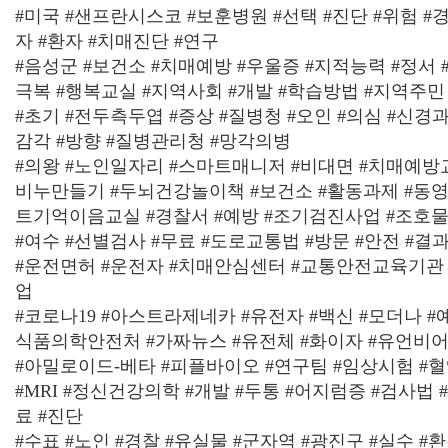
#미국 #샌프란시스코 #보훈병원 #선택 #진단 #위험 
자 #환자 #치매진단 #연구
#음성군 #보건소 #치매예방 #우울증 #지적능력 #정서 
극복 #행복교실 #지역사회 #개발 #학습방법 #지역주민
#초기 #전두측두엽 #증상 #질병청 #오인 #의심 #신경과
감각 #방향 #질병관리청 #망각의병
#의왕 #노인일자리 #스마트매니저 #비대면 #치매예방
비누만들기 #두뇌건강놀이책 #보건소 #활동과제 #동영
트기억이음교실 #경찰서 #예방 #조기검진사업 #조호
#여수 #선별검사 #무료 #도로교통법 #방문 #안전 #결
#운전면허 #운전자 #치매안심센터 #교통안전교육기관 
업
#코로나19 #아스트라제네카 #유전자 #백신 #모더나 #
식품의학안전처 #가짜뉴스 #유전체 #화이자 #유언비어 
#아밀로이드-베타 #피플바이오 #연구팀 #임상시험 #
#MRI #정신건강의학 #개발 #두통 #어지럼증 #검사법 
료 #진단
#수표 #노인 #경찰 #유실물 #군자역 #광진구 #실수 #