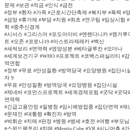
문제 #보관 #적금 #인식 #금전
#정부 #환자 #가족 #근로시간단축제 #복지부 #폭력 
#섬망 #휴가제 #부담 #지원 #최초 #연구팀 #임상시
학 #중추신경계
#시서스 #그리스어 #포도아이비 #엔렌다니카 #캥거루
트 #오존 #코로나19 #아스트라제레카 #백신
#새싹보리 #면역력 #영양성분 #베타글루칸 #모더나
#세계보건기구 #WHO #프로젝트 #코백스퍼실리티 
역연합
#정부 #무료 #만성질환 #방역당국 #요양병원 #집단시
자 9
#무료 #만성질환 #방역당국 #요양병원 #집단시설
#제네바 #코먼스프로젝트 #세계경제포럼 #굿닥 #굿닥
면역력
#긴급고용안정 #질병청 #임시예방접종 #집단면역 #재난
#문재인 #대통령 #확진자 #방역
#박휘순 #치매 #판정 #병원 #병세 #호전 #여행 #부모님
#스위드팩토리 #치매 #Mentia Cube #VR #시니어층 