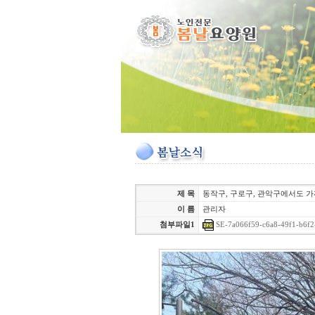
제 목
동작구, 구로구, 관악구에서도 
이 름
관리자
SE-7a066f59-c6a8-49f1-b6f2
첨부파일1