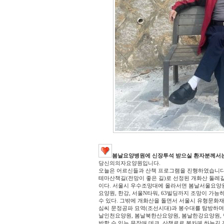
봄날요양병원에 신장투석 받으실 환자분께서는
당
신의의자요양원입니다.
오늘은 어르신들과 산책 프로그램을 진행하였습니다
테마산책길(전망이 좋은 길)로 선정된 개화산 둘레길은
이다. 서울시 우수조망대에 올라서면 봄날서울요양
요양원, 한강, 서울N타워, 63빌딩까지 조망이 가
수 있다. 그밖에 개화산을 돌면서 서울시 유형문화재
심씨 문정공파 묘역(조선시대)과 봉수대를 탐방하며
날인천요양원, 봄날북한산요양원, 봄날한강요양원, 
방할 수 있는 무장애 데크, 산책로로 북카페 하늘길