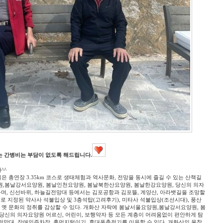
 간병비는 부담이 없도록 해드립니다.
^^
 총연장 3.35km 코스로 생태체험과 역사문화, 전망을 동시에 즐길 수 있는 산책길
원,봄날강서요양원, 봄날인천요양원, 봄날북한산요양원, 봄날한강요양원, 당신의 의자
능하며, 신선바위, 하늘길전망대 등에서는 김포공항과 김포뜰, 계양산, 아라뱃길을 조망할
로 지정된 약사사 석불입상 및 3층석탑(고려후기), 미타사 석불입상(조선시대), 풍산
 옛 문화의 정취를 감상할 수 있다. 개화산 자락에 봄날서울요양원,봄날강서요양원, 봄
당신의 의자요양원 어르신, 어린이, 보행약자 등 모든 계층이 어려움없이 편안하게 탐
 전망대, 장애인주차장, 흙먼지털이기, 휴대폰충전기를 이용할 수 있다. 개화산의 울창