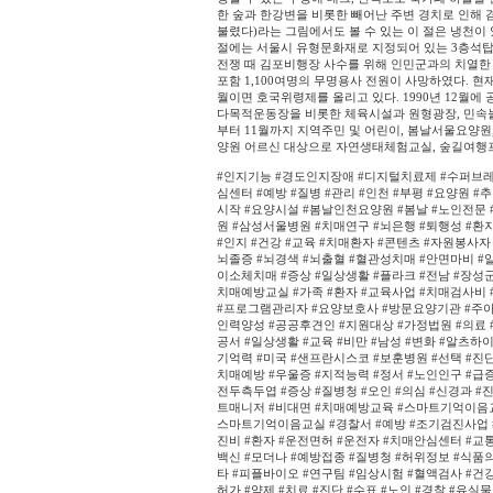
한 숲과 한강변을 비롯한 빼어난 주변 경치로 인해 
불렸다)라는 그림에서도 볼 수 있는 이 절은 냉천이
절에는 서울시 유형문화재로 지정되어 있는 3층석탑과 
전쟁 때 김포비행장 사수를 위해 인민군과의 치열한 
포함 1,100여명의 무명용사 전원이 사망하였다. 현
월이면 호국위령제를 올리고 있다. 1990년 12월
다목적운동장을 비롯한 체육시설과 원형광장, 민속놀이
부터 11월까지 지역주민 및 어린이, 봄날서울요양
양원 어르신 대상으로 자연생태체험교실, 숲길여행
#인지기능 #경도인지장애 #디지털치료제 #수퍼브레인
심센터 #예방 #질병 #관리 #인천 #부평 #요양원 #추
시작 #요양시설 #봄날인천요양원 #봄날 #노인전문 
원 #삼성서울병원 #치매연구 #뇌은행 #퇴행성 #환자
#인지 #건강 #교육 #치매환자 #콘텐츠 #자원봉사자
뇌졸증 #뇌경색 #뇌출혈 #혈관성치매 #안면마비 #
이소체치매 #증상 #일상생활 #플라크 #전남 #장성
치매예방교실 #가족 #환자 #교육사업 #치매검사비 
#프로그램관리자 #요양보호사 #방문요양기관 #주아
인력양성 #공공후견인 #지원대상 #가정법원 #의료 
공서 #일상생활 #교육 #비만 #남성 #변화 #알츠하
기억력 #미국 #샌프란시스코 #보훈병원 #선택 #진단
치매예방 #우울증 #지적능력 #정서 #노인인구 #급증
전두측두엽 #증상 #질병청 #오인 #의심 #신경과 #
트매니저 #비대면 #치매예방교육 #스마트기억이음교
스마트기억이음교실 #경찰서 #예방 #조기검진사업 #
진비 #환자 #운전면허 #운전자 #치매안심센터 #교
백신 #모더나 #예방접종 #질병청 #허위정보 #식품
타 #피플바이오 #연구팀 #임상시험 #혈액검사 #건강
허가 #약제 #치료 #진단 #수표 #노인 #경찰 #유실