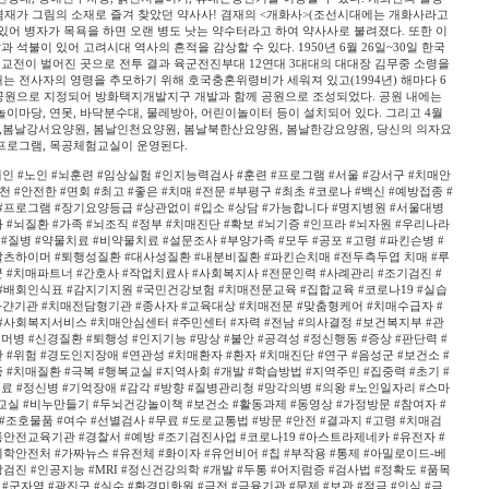
겸재가 그림의 소재로 즐겨 찾았던 약사사! 겸재의 <개화사>(조선시대에는 개화사라고
 있어 병자가 목욕을 하면 오랜 병도 낫는 약수터라고 하여 약사사로 불려졌다. 또한 이
석불이 있어 고려시대 역사의 흔적을 감상할 수 있다. 1950년 6월 26일~30일 한국
교전이 벌어진 곳으로 전투 결과 육군전진부대 12연대 3대대의 대대장 김무중 소령을
재는 전사자의 영령을 추모하기 위해 호국충혼위령비가 세워져 있고(1994년) 해마다 6
에 공원으로 지정되어 방화택지개발지구 개발과 함께 공원으로 조성되었다. 공원 내에는
마당, 연못, 바닥분수대, 물레방아, 어린이놀이터 등이 설치되어 있다. 그리고 4월
원,봄날강서요양원, 봄날인천요양원, 봄날북한산요양원, 봄날한강요양원, 당신의 의자요
프로그램, 목공체험교실이 운영된다.
 #노인 #뇌훈련 #임상실험 #인지능력검사 #훈련 #프로그램 #서울 #강서구 #치매안
천 #안전한 #면회 #최고 #좋은 #치매 #전문 #부평구 #최초 #코로나 #백신 #예방접종 #
#프로그램 #장기요양등급 #상관없이 #입소 #상담 #가능합니다 #명지병원 #서울대병
 #뇌질환 #가족 #뇌조직 #정부 #치매진단 #확보 #뇌기증 #인프라 #뇌자원 #우리나라
 #질병 #약물치료 #비약물치료 #설문조사 #부양가족 #모두 #공포 #고령 #파킨슨병 #
알츠하이머 #퇴행성질환 #대사성질환 #내분비질환 #파킨슨치매 #전두측두엽 치매 #루
군 #치매파트너 #간호사 #작업치료사 #사회복지사 #전문인력 #사례관리 #조기검진 #
#배회인식표 #감지기지원 #국민건강보험 #치매전문교육 #집합교육 #코로나19 #실습
갼기관 #치매전담형기관 #종사자 #교육대상 #치매전문 #맞춤형케어 #치매수급자 #
#사회복지서비스 #치매안심센터 #주민센터 #자력 #전남 #의사결정 #보건복지부 #관
이머병 #신경질환 #퇴행성 #인지기능 #망상 #불안 #공격성 #정신행동 #증상 #판단력 #
 #위험 #경도인지장애 #연관성 #치매환자 #환자 #치매진단 #연구 #음성군 #보건소 #
 #치매질환 #극복 #행복교실 #지역사회 #개발 #학습방법 #지역주민 #집중력 #초기 #
진료 #정신병 #기억장애 #감각 #방향 #질병관리청 #망각의병 #의왕 #노인일자리 #스마
실 #비누만들기 #두뇌건강놀이책 #보건소 #활동과제 #동영상 #가정방문 #참여자 #
조호물품 #여수 #선별검사 #무료 #도로교통법 #방문 #안전 #결과지 #고령 #치매검
통안전교육기관 #경찰서 #예방 #조기검진사업 #코로나19 #아스트라제네카 #유전자 #
의학안전처 #가짜뉴스 #유전체 #화이자 #유언비어 #칩 #부작용 #통제 #아밀로이드-베
검진 #인공지능 #MRI #정신건강의학 #개발 #두통 #어지럼증 #검사법 #정확도 #품목
물 #군자역 #광진구 #실수 #환경미화원 #금전 #금융기관 #문제 #보관 #적금 #인식 #금