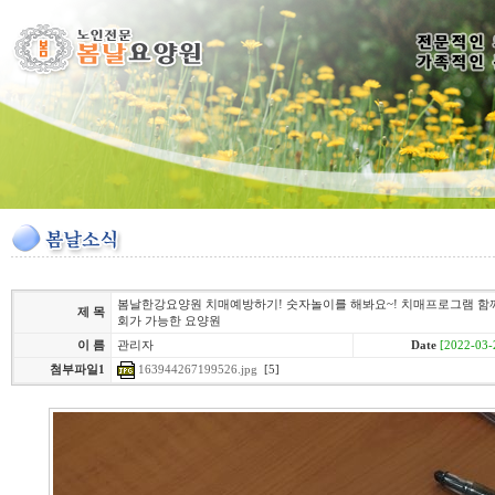
봄날한강요양원 치매예방하기! 숫자놀이를 해봐요~! 치매프로그램 함께
제 목
회가 가능한 요양원
이 름
관리자
Date
[2022-03-
163944267199526.jpg
[5]
첨부파일1