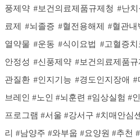
풍제약 #보건의료제품규제청 #난치
료제 #뇌졸증 #혈전용해제 #혈관
열약물 #운동 #식이요법 #고혈증치
안정성 #신풍제약 #보건의료제품규
관질환 #인지기능 #경도인지장애 
브레인 #노인 #뇌
훈련 #임상실험 #
프로그램 #서울 #강서구 #치매안심센
리 #남양주 #와부웁 #요양원 #추천 