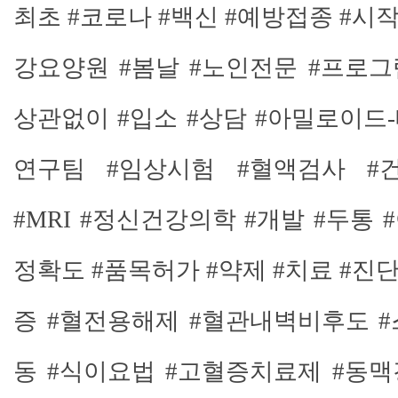
최초 #코로나 #백신 #예방접종 #시
강요양원 #봄날 #노인전문 #프로그
상관없이 #입소 #상담 #아밀로이드-
연구팀 #임상시험 #혈액검사 #
#MRI #정신건강의학 #개발 #두통 
정확도 #품목허가 #약제 #치료 #진
증 #혈전용해제 #혈관내벽비후도 
동 #식이요법 #고혈증치료제 #동맥