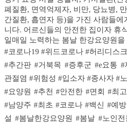
폐질환, 면역억제자, 비만, 당뇨병, 
간질환, 흡연자 등)을 가진 사람들에
니다. 어르신들의 안전한 집이자 휴
일매일 노력하는 봄날 한강요양원을
#코로나19 #위드코로나 #허리디스크
#추간판 #거북목 #증후군 #e요통 
관절염 #위험성 #입소자 #종사자 #
#요양원 #추천 #안전한 #면회 #최고
#남양주 #최초 #코로나 #백신 #예
설 #봄날한강요양원 #봄날 #노인전