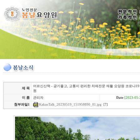
어르신산책 - 공기좋고, 교통이 편리한 치매전문 재활 요양원 코로나19
제 목
원
이 름
관리자
Date
[2023-05-
KakaoTalk_20230519_151958890_01.jpg
[7]
첨부파일1