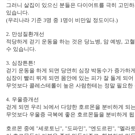
그러니 살집이 있으신 분들은 다이어트를 극히 고민하
있습니다
.
(
우리나라 기준
3
명 중
1
명이 비만일 정도이다
.)
2.
만성질환개선
적당하게 걷기 운동을 하는 것은 당뇨병
,
암 예방
,
고혈
수 있습니다
.
3.
심장튼튼
!
걷기 운동을 하게 되면 당연히 심장 박동수가 증가하
심장이 빨리 뛰게 되면 몸안에 있는 피가 잘 돌게 되
무엇보다 콜레스테롤이 높은 사람한테는 정말 필요한
4.
우울증개선
걷게 되면 우리 뇌에서 다양한 호르몬을 분비하게 되
무엇보다 우울증 극복에 좋은 호르몬들을 분비하게 
호르몬 중에
"
세로토닌
", "
도파민
", "
엔도르핀
", "
멜라