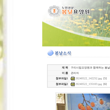
제 목
구리시립요양원과 함께하는 봄날
이 름
관리자
20240522_142252.jpg
[5]
첨부파일1
20240522_135103.jpg
[6]
첨부파일2