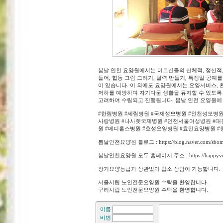
봄날 인천 요양원에서는 어르신들의 신체적, 정신적,
들어, 협동 그림 그리기, 달력 만들기, 특정일 공예
이 있습니다. 이 외에도 요양원에서는 요양서비스, 
저하를 예방하며 자기다운 생활을 유지할 수 있도록
고려하여 수립되고 진행됩니다. 봄날 인천 요양원에
#한림병원 #세림병원 #국제성모병원 #인천성모병원
사랑병원 #나사렛국제병원 #인천서울여성병원 #대찬
원 #메디홀스병원 #효성요양병원 #효민요양병원 #
봄날인천요양원 블로그 : https://blog.naver.com/s
봄날인천요양원 모두 홈페이지 주소 : https://happyvirus
장기요양등급과 상관없이 입소 상담이 가능합니다.
서울시립 노인전문요양원 수탁을 환영합니다.
구리시립 노인전문요양원 수탁을 환영합니다.
이름
비번