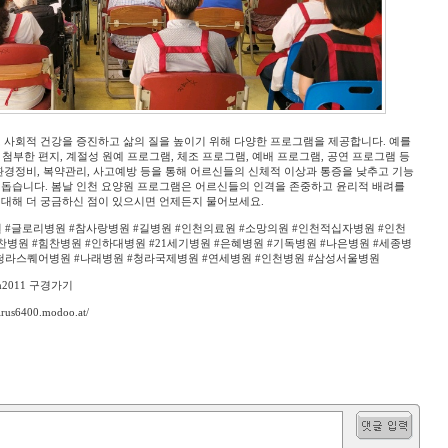
 사회적 건강을 증진하고 삶의 질을 높이기 위해 다양한 프로그램을 제공합니다. 예를
를 첨부한 편지, 계절성 원예 프로그램, 체조 프로그램, 예배 프로그램, 공연 프로그램 등
환경정비, 복약관리, 사고예방 등을 통해 어르신들의 신체적 이상과 통증을 낮추고 기능
 돕습니다. 봄날 인천 요양원 프로그램은 어르신들의 인격을 존중하고 윤리적 배려를
 대해 더 궁금하신 점이 있으시면 언제든지 물어보세요.
 #글로리병원 #참사랑병원 #길병원 #인천의료원 #소망의원 #인천적십자병원 #인천
병원 #힘찬병원 #인하대병원 #21세기병원 #은혜병원 #기독병원 #나은병원 #세종병
청라스퀘어병원 #나래병원 #청라국제병원 #연세병원 #인천병원 #삼성서울병원
bom2011 구경가기
6400.modoo.at/