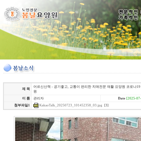
어르신산책 - 공기좋고, 교통이 편리한 치매전문 재활 요양원 코로나19
제 목
원
이 름
관리자
Date
[2025-07-
KakaoTalk_20250723_101452358_03.jpg
[3]
첨부파일1