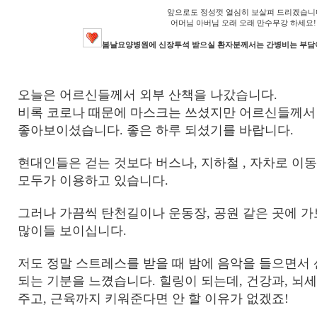
앞으로도 정성껏 열심히 보살펴 드리겠습니
어머님 아버님 오래 오래 만수무강 하세요!!
봄날요양병원에 신장투석 받으실 환자분께서는 간병비는 부담이
오늘은 어르신들께서 외부 산책을 나갔습니다
.
비록 코로나 때문에 마스크는 쓰셨지만 어르신들께서
좋아보이셨습니다
.
좋은 하루 되셨기를 바랍니다
.
현대인들은 걷는 것보다 버스나
,
지하철
,
자차로 이동
모두가 이용하고 있습니다
.
그러나 가끔씩 탄천길이나 운동장
,
공원 같은 곳에 
많이들 보이십니다
.
저도 정말 스트레스를 받을 때 밤에 음악을 들으면서
되는 기분을 느꼈습니다
.
힐링이 되는데
,
건강과
,
뇌세
주고
,
근육까지 키워준다면 안 할 이유가 없겠죠
!