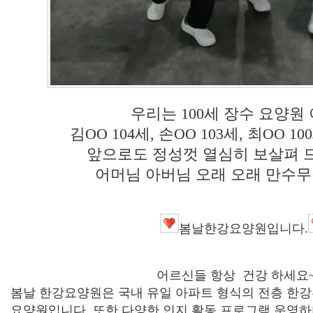
우리는 100세 장수 요양원
김OO 104세, 손OO 103세, 최OO 10
앞으로도 정성껏 열심히 보살펴 
어머님 아버님 오래 오래 만수무강
봄날한강요양원입니다.
어르신들 항상 건강 하세요~
봄날 한강요양원은 국내 유일 아파트 형식의 전층 한
요양원입니다
.
또한 다양한 인지 활동 프로그램 운영