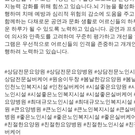
지능력 강화를 위해 힘쓰고 있습니다
.
뇌 기능을 활성화
행하며 치매 예방과 심리적 위험의 감소에 도움을 주
함께하는 다채로운 공연과 문화 생활로 어르신들의 하
운 하루가 될 수 있도록 노력하고 있습니다
.
공연과 프
여 의사와 만족도를 고려하며 꾸준히 평가하고 개선을
그램은 우선적으로 어르신들의 인격을 존중하고 개개인
행하려 노력하고 있습니다
.
#
상담전문요양원
#
상담전문요양병원
#
상담전문노인
상담전문실버케어
#
원숭이두창
#
봄날한강요양원
#
봄
인천노인복지시설
#
인천실버케어
#
시설좋은요양원
#
노인시설
#
시설좋은노인복지시설
#
시설좋은실버케어
요양병원
#
최대규모노인시설
#
최대규모노인복지시설
원
#
큰요양병원
#
큰노인시설
#
큰노인복지시설
#
큰실
병원
#
좋은노인시설
#
좋은노인복지시설
#
좋은실버케
#
친절한요양원
#
친절한요양병원
#
친절한노인시설
#
친
버케어