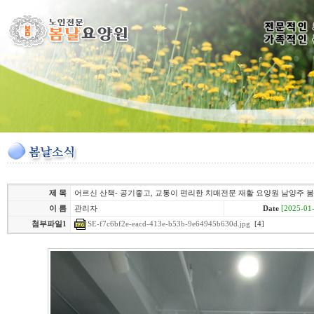
제 목
어르신 산책- 공기좋고, 교통이 편리한 치매전문 재활 요양원 남양주
이 름
관리자
Date
[2025-01-
SE-f7c6bf2e-eacd-413e-b53b-9e64945b630d.jpg
[4]
첨부파일1