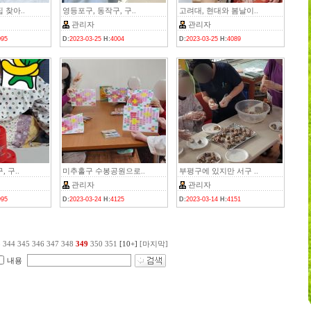
 찾아..
영등포구, 동작구, 구..
고려대, 현대와 봄날이..
관리자
관리자
095
D:
2023-03-25
H:
4004
D:
2023-03-25
H:
4089
 구..
미추홀구 수봉공원으로..
부평구에 있지만 서구 ..
관리자
관리자
995
D:
2023-03-24
H:
4125
D:
2023-03-14
H:
4151
3
344
345
346
347
348
349
350
351
[10+]
[마지막]
내용