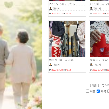
동작구, 구로구, 관악..
중구 월미도 맛집
관리자
관리자
D:
2023-03-27
H:
4020
D:
2023-03-25
H:
4
어르신산책 - 공기좋..
영등포구, 동작구,
관리자
관리자
D:
2023-03-25
H:
4018
D:
2023-03-25
H:
3
[처음]
[-10]
34
이름
제목