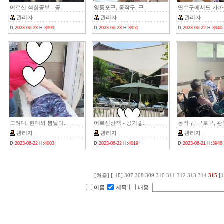
어르신 색칠공부 - 공..
영등포구, 동작구, 구..
연수구에서도 가까운
관리자
관리자
관리자
D:
2023-06-23
H:
3999
D:
2023-06-23
H:
3951
D:
2023-06-22
H:
3940
고려대, 현대와 봄날이..
어르신산책 - 공기좋..
동작구, 구로구, 관악
관리자
관리자
관리자
D:
2023-06-22
H:
4003
D:
2023-06-22
H:
4019
D:
2023-06-21
H:
3948
[처음]
[-10]
307
308
309
310
311
312
313
314
315
[1
이름
제목
내용