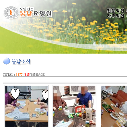
TOTAL :
3877
[
315
/485]
PAGE