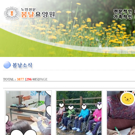
TOTAL :
3877
[
296
/485]
PAGE